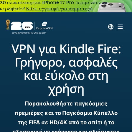
30 ολοκαίνουργια iPhone 17 Pro περιμένουν να
κερδηθούν!
Κάνε εγγραφή για συμμετοχή
VPN για Kindle Fire:
Γρήγορο, ασφαλές
και εύκολο στη
χρήση
Παρακολουθήστε παγκόσμιες
πρεμιέρες και το Παγκόσμιο Κύπελλο
της FIFA σε HD/4K από το σπίτι ή το
εξωτερικό με γρήγορες και αξιόπιστες