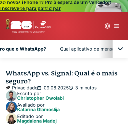
30 novos iPhone 17 Pro à espera de um vencedor!
Inscreve-te para participar
uro que o WhatsApp?
Qual aplicativo de mensagens 
O Signal é mais seguro que o WhatsApp?
WhatsApp vs. Signal: Qual é o mais
seguro?
Qual aplicativo de mensagens é mais seguro?
Privacidade
09.08.2025
3 minutos
Escrito por
Christopher Owolabi
Avaliado por
Katarina Glamoslija
Editado por
Magdalena Madej