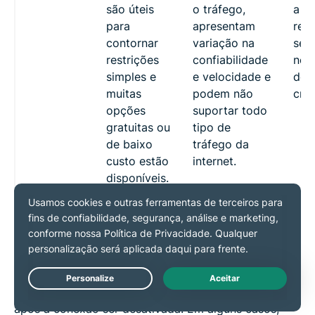
são úteis
o tráfego,
a c
para
apresentam
rest
contornar
variação na
sem
restrições
confiabilidade
nec
simples e
e velocidade e
de
muitas
podem não
crip
opções
suportar todo
gratuitas ou
tipo de
de baixo
tráfego da
custo estão
internet.
disponíveis.
Com que frequência uma VPN
muda seu endereço IP?
Uma VPN muda seu endereço IP toda vez que você
Live Chat
troca manualmente de servidor ou quando reconecta
após a conexão ser desativada. Em alguns casos,