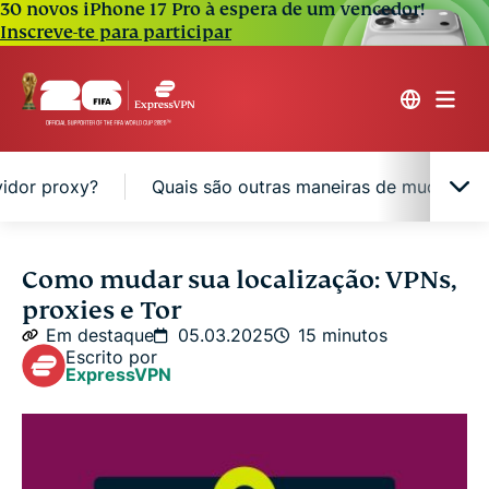
30 novos iPhone 17 Pro à espera de um vencedor!
Inscreve-te para participar
idor proxy?
Quais são outras maneiras de mudar minh
Como funcionam as mudanças de localização
Como mudar sua localização: VPNs,
virtual?
proxies e Tor
Em destaque
05.03.2025
15 minutos
Por que devo mudar minha localização virtual?
Escrito por
ExpressVPN
Como mudar minha localização virtual com uma
VPN?