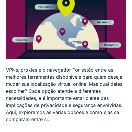
Uma VPN muda meu endereço IP?
Como uma VPN muda meu IP?
Como posso mudar minha localização virtual com
o navegador Tor?
Como posso mudar minha localização virtual com
um servidor proxy?
VPNs, proxies e o navegador Tor estão entre as
melhores ferramentas disponíveis para quem deseja
mudar sua localização virtual online. Mas qual deles
Quais são outras maneiras de mudar minha
escolher? Cada opção atende a diferentes
localização virtual?
necessidades, e é importante estar ciente das
implicações de privacidade e segurança envolvidas.
Como mudar sua localização no iOS e Android
Aqui, exploramos as várias opções e como elas se
comparam entre si.
Como saber se minha localização foi alterada?