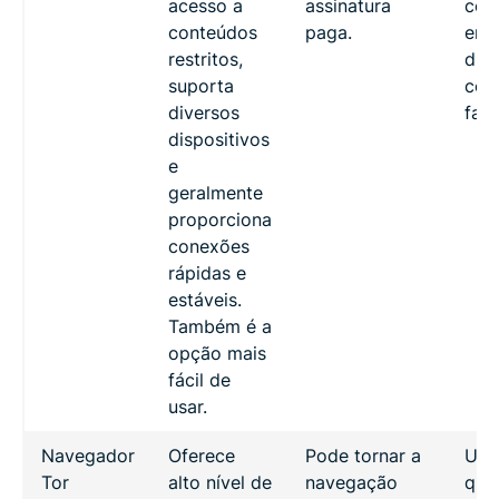
acesso a
assinatura
con
conteúdos
paga.
em 
restritos,
disp
suporta
co
diversos
faci
dispositivos
e
geralmente
proporciona
conexões
rápidas e
estáveis.
Também é a
opção mais
fácil de
usar.
Navegador
Oferece
Pode tornar a
Usu
Tor
alto nível de
navegação
que