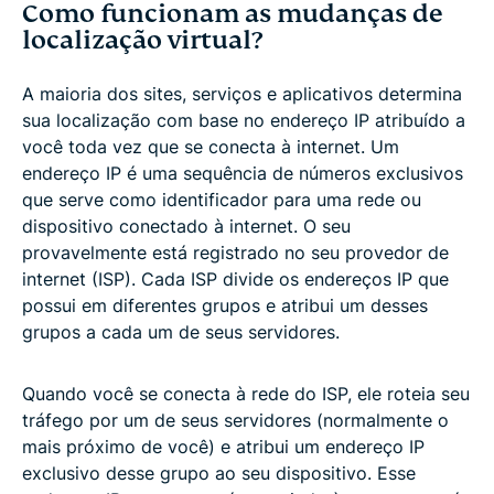
Como funcionam as mudanças de
localização virtual?
Qual é a melhor forma de mudar sua localização?
A maioria dos sites, serviços e aplicativos determina
Com que frequência uma VPN muda seu endereço
sua localização com base no endereço IP atribuído a
IP?
você toda vez que se conecta à internet. Um
endereço IP é uma sequência de números exclusivos
Vou obter um endereço IP diferente toda vez que
que serve como identificador para uma rede ou
me conectar a uma VPN?
dispositivo conectado à internet. O seu
provavelmente está registrado no seu provedor de
internet (ISP). Cada ISP divide os endereços IP que
É ilegal mudar sua localização com uma VPN?
possui em diferentes grupos e atribui um desses
grupos a cada um de seus servidores.
Quando você se conecta à rede do ISP, ele roteia seu
tráfego por um de seus servidores (normalmente o
mais próximo de você) e atribui um endereço IP
exclusivo desse grupo ao seu dispositivo. Esse