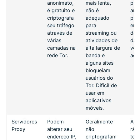
anonimato,
mais lenta,
pri
é gratuito e
não é
ano
criptografa
adequado
pri
seu tráfego
para
em
através de
streaming ou
det
várias
atividades de
da
camadas na
alta largura de
vel
rede Tor.
banda e
ao 
alguns sites
bloqueiam
usuários do
Tor. Difícil de
usar em
aplicativos
móveis.
Servidores
Podem
Geralmente
Ace
Proxy
alterar seu
não
ráp
endereço IP,
criptografam
tem