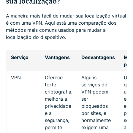
sua localização?
A maneira mais fácil de mudar sua localização virtual
é com uma VPN. Aqui está uma comparação dos
métodos mais comuns usados para mudar a
localização do dispositivo.
Serviço
Vantagens
Desvantagens
Mel
par
VPN
Oferece
Alguns
Usu
forte
serviços de
que
criptografia,
VPN podem
um
melhora a
ser
equi
privacidade
bloqueados
ent
e a
por sites, e
priv
segurança,
normalmente
seg
permite
exigem uma
ace