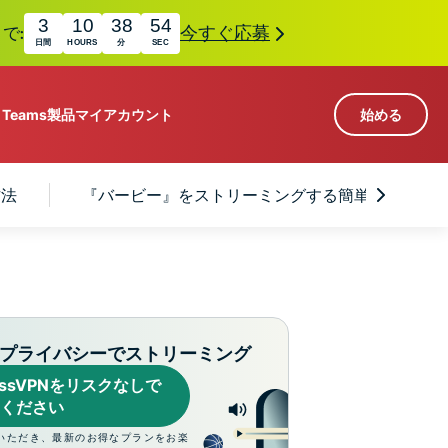
3
10
38
53
で:
今すぐ応募
日間
HOURS
分
SEC
r Teams
製品
マイアカウント
始める
113か国のサーバー
方法
『バービー』をストリーミングする簡単3ステップ
Intego
高速VPN
Award-
ゲーミング向けVPN
com
winning
組み
ExpressVPNについて
macOS
国
antivirus,
え
firewall,
M。
ョンで、プライバシーとセキュリティを強化する拡
system tools,
プライバシーでストリーミング
できます。これらはシームレスに連携し、デジタ
and more.
ressVPNをリスクなしで
す。
ください
いただき、最新のお得なプランをお楽