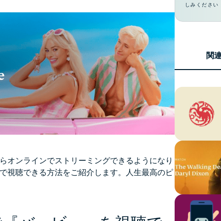
ジェンスを実
しみください
ど。
現する初のコ
ンシューマー
向けAI。
Identity
関
Defender
ID保護・監
視・データ削
除を備えた強
力なツール
群。
らオンラインでストリーミングできるようになり
で視聴できる方法をご紹介します。人生最高のピ