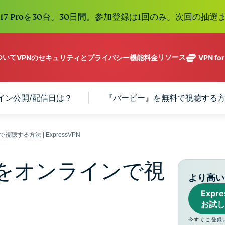
e 17 Proを30台。30日間。参加登録は1回のみ。次回の抽選ま
について
リソース
VPNのセキュリティとプライバシー機能
料金
VPN fo
ExpressVPN
業界をリード
Get fast, secure
ExpressMailGuard
する超高速
ノーログポリシー]
Windows
VPNとは
イン公開/配信日は？
『バービー』を無料で視聴する
新機能
ing teams. Easy
受信トレイと個人情
VPN。113か
複数のデバイスで利用
MacOS
初心者向けVPN
新機能
age, built to
報を守るプライベー
国のセキュア
オンラインサービスに安全にアクセス
Linux
VPNの使い方
新機能
トメールリレーサー
holiday.
なサーバーを
すべての機能を見る
VPN暗号化の仕
ビス。
eSIM
する方法 | ExpressVPN
備えていま
150以上の
す。
と地域で使
ExpressAI
をオンラインで視
る無料eSI
1つのサブスクリプシ
機密コンピュ
より高い
張中のツール群を利用
ーティングを
ExpressKeys
Exp
採用した、プ
ルライフを向上させま
安全なパスワ
お試し
ライバシー重
ード管理や多
視のインテリ
すべての製品を見る
今すぐご登録
要素認証な