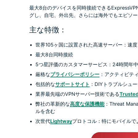
最大8台のデバイスを同時接続できるExpress
グし、自宅、外出先、さらには海外でもエピソー
主な特徴：
世界105ヶ国に設置された高速サーバー：速
最大8台同時接続
5つ星評価のカスタマーサービス：24時間年
厳格な
プライバシーポリシー
：アクティビテ
包括的な
サポートサイト
：DIYトラブルシュ
業界最先端のVPNサーバー技術である
Truste
弊社の革新的な
高度な保護機能
：Threat 
ルを含む
次世代
Lightway
プロトコル：特にモバイルで