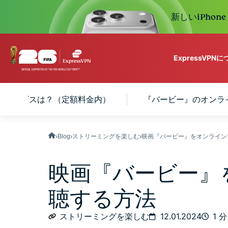
新しいiPhon
ExpressVPN
ExpressVPN for Teams
グサービスは？（定額料金内）
『バービー』のオンラ
VPN protection for grow
to deploy, simple to man
scale.
Blog
ストリーミングを楽しむ
映画『バービー』をオンラインで視聴
映画『バービー』
聴する方法
ストリーミングを楽しむ
12.01.2024
1 分