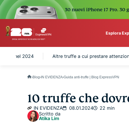
30 nuovi iPhone 17 Pro. 30 g
Esplora Ex
ExpressVPN for Teams
 evitare nel 2024
Altre truffe a cui prestare attenzi
VPN protection for grow
to deploy, simple to man
scale.
Blog
IN EVIDENZA
Guida anti-truffe | Blog ExpressVPN
10 truffe che dovr
IN EVIDENZA
08.01.2024
22 min
Scritto da
Atika Lim