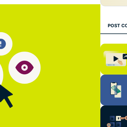
che mette al
altro.
primo posto la
privacy.
Identity
POST C
Defender
Una potente
serie di
strumenti per
la protezione
dell'identità,
il
monitoraggio
e la
rimozione dei
dati