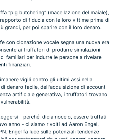
ffa “pig butchering” (macellazione del maiale),
rapporto di fiducia con le loro vittime prima di
iù grandi, per poi sparire con il loro denaro.
ruffe con clonazione vocale segna una nuova era
nsente ai truffatori di produrre simulazioni
 familiari per indurre le persone a rivelare
ti finanziari.
manere vigili contro gli ultimi assi nella
o di denaro facile, dell'acquisizione di account
enza artificiale generativa, i truffatori trovano
vulnerabilità.
ggersi - perché, diciamocelo, essere truffati
ovo anno - ci siamo rivolti ad Aaron Engel,
PN. Engel fa luce sulle potenziali tendenze