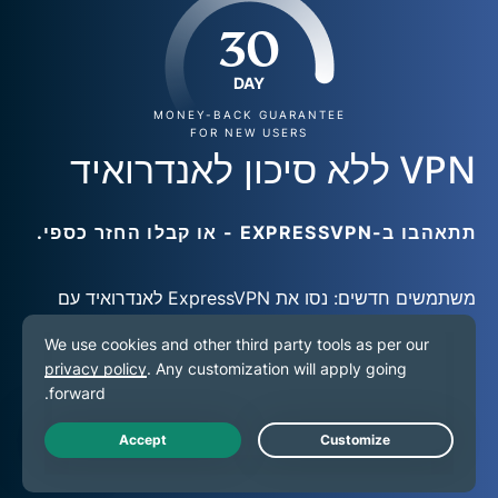
30
DAY
MONEY-BACK GUARANTEE
FOR NEW USERS
VPN ללא סיכון לאנדרואיד
תתאהבו ב-EXPRESSVPN - או קבלו החזר כספי.
משתמשים חדשים: נסו את ExpressVPN לאנדרואיד עם
התחייבות להחזר כספי תוך 30 יום
ואבטחו את האינטרנט
שלכם!
הירשמו ל-ExpressVPN
Live Chat