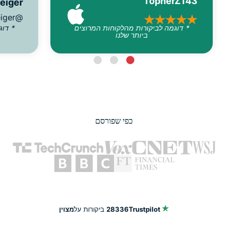
TopherZ143
reiger
@D_Geiger
* דוגמה לביקורות מהלקוחות המרוצים
* דוג
ביותר שלנו
כפי שפורסם
Trustpilot
28336
ביקורות על
מצוין