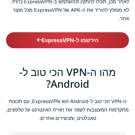
לאחר מכן, תוכלו להתקין ולהשתמש ב-ExpressVPN כרגיל.
לא מומלץ להוריד את ה-APK של ExpressVPN מכל מקור
אחר.
הירשמו ל-ExpressVPN
מהו ה-VPN הכי טוב ל-
Android?
ה-VPN הכי טוב ל-Android הוא ExpressVPN, עם תכונות
מתקדמות המעוצבות לשפר את חוויית האינטרנט על טלפונים,
טאבלטים, ומכשירים אחרים.