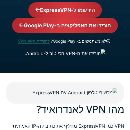
הירשמו ל-ExpressVPN
הורידו את האפליקציה ב-Google Play
לא משתמשים ב- Google Play?
להורדת VPN APK
מהו VPN לאנדרואיד?
VPN כמו ExpressVPN מחליף את כתובת ה-IP האמיתית