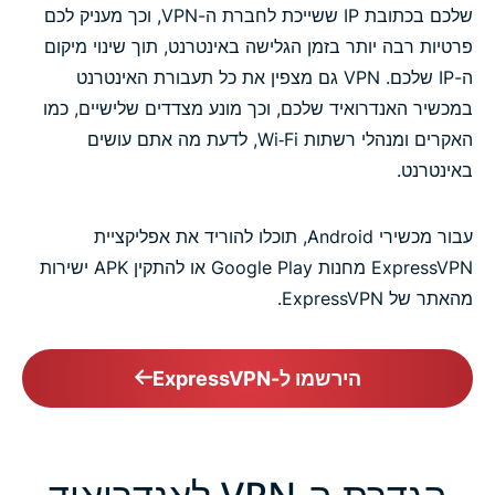
שלכם בכתובת IP ששייכת לחברת ה-VPN, וכך מעניק לכם
פרטיות רבה יותר בזמן הגלישה באינטרנט, תוך שינוי מיקום
ה-IP שלכם. VPN גם מצפין את כל תעבורת האינטרנט
במכשיר האנדרואיד שלכם, וכך מונע מצדדים שלישיים, כמו
האקרים ומנהלי רשתות Wi‑Fi, לדעת מה אתם עושים
באינטרנט.
עבור מכשירי Android, תוכלו להוריד את אפליקציית
ExpressVPN מחנות Google Play או להתקין APK ישירות
מהאתר של ExpressVPN.
הירשמו ל-ExpressVPN
הגדרת ה-VPN לאנדרואיד