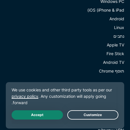
Windows PC
iOS (iPhone & iPad)
Android
Linux
נתבים
Apple TV
Fire Stick
Android TV
תוסף Chrome
מיקומי שרתי VPN
שרתים ב113 מדינות
VPN ארה״ב
VPN בריטניה
Live Chat
VPN קנדה