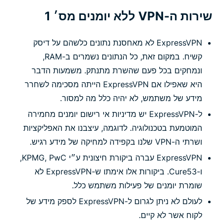
שירות ה-VPN ללא יומנים מס׳ 1
ExpressVPN לא מאחסנת נתונים כלשהם על דיסק
קשיח. במקום זאת, כל הנתונים נשמרים ב-RAM,
ונמחקים בכל פעם שהשרת מתנתק. משמעות הדבר
היא שאפילו אם ExpressVPN הייתה מסכימה לשחרר
מידע של משתמש, לא יהיה כלל מה למסור.
ל-ExpressVPN יש מדיניות אי רישום יומנים מחמירה
המוטמעת בטכנולוגיה. לדוגמה, עיצבנו את האפליקציות
ושרתי ה-VPN שלנו בקפידה למחיקה של מידע רגיש.
ExpressVPN עברה ביקורת חיצונית ע״י KPMG, PwC,
ו-Cure53. ביקורות אלו אימתו ש-ExpressVPN לא
שומרת יומנים של פעילות משתמש כלל.
לעולם לא ניתן לגרום ל-ExpressVPN לספק מידע של
לקוח אשר לא קיים.