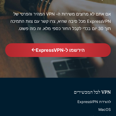
אם אתם לא מרוצים משירות ה- VPN המהיר והפרטי של
ExpressVPN מכל סיבה שהיא, צרו קשר עם צוות התמיכה
תוך 30 יום בכדי לקבל החזר כספי מלא. זה כזה פשוט.
הירשמו ל-ExpressVPN
VPN לכל המכשירים
להורדת ExpressVPN
MacOS