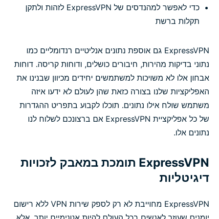
כדי לאפשר למהנדסים של ExpressVPN לזהות ולתקן
תקלות ברשת
ExpressVPN גם אוספת נתונים אנליטיים רנדומליים כמו
נתוני בדיקות מהירות, חיבורים כושלים, ודוחות קריסה. דוחות
אבחון אלו לא משויכות למשתמשים יחידים מכיוון שבנינו את
האפליקציות שלנו בצורה כזאת שהן לעולם לא ידעו איזה
משתמש שולח אילו נתונים. תוכלו לקבוע בתפריט ההגדרות
של כל אפליקציית ExpressVPN אם ברצונכם לשלוח לנו
נתונים אלו.
ExpressVPN תומכת במאבק לזכויות
דיגיטליות
ExpressVPN מחוייבת לא רק לספק שירות VPN ללא רישום
יומנים שעוזר לאנשים בכל העולם להיות אנונימיים יותר, אלא