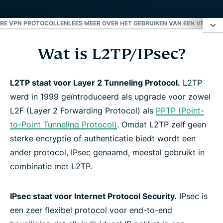
RE VPN PROTOCOLLEN
LEES MEER OVER HET GEBRUIKEN VAN EEN VPN
PRO
Wat is L2TP/IPsec?
Wat is L2TP/IPsec?
Andere VPN protocollen
L2TP staat voor Layer 2 Tunneling Protocol.
L2TP
werd in 1999 geïntroduceerd als upgrade voor zowel
L2F (Layer 2 Forwarding Protocol) als
PPTP (Point-
Lees meer over het gebruiken van een VPN
to-Point Tunneling Protocol)
. Omdat L2TP zelf geen
sterke encryptie of authenticatie biedt wordt een
Probeer de beste VPN
ander protocol, IPsec genaamd, meestal gebruikt in
combinatie met L2TP.
IPsec staat voor Internet Protocol Security.
IPsec is
een zeer flexibel protocol voor end-to-end