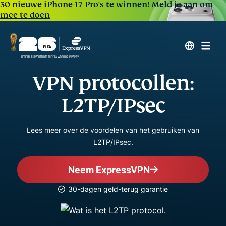
30 nieuwe iPhone 17 Pro's te winnen!
Meld je aan om
mee te doen
VPN protocollen:
L2TP/IPsec
Lees meer over de voordelen van het gebruiken van
L2TP/IPsec.
Neem ExpressVPN
30-dagen geld-terug garantie