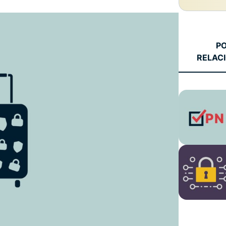
autenticación
confidencial
multifactorial,
para una
etc.
inteligencia
centrada en
P
la privacidad.
RELAC
Identity
Defender
Potente
conjunto de
herramientas
de
protección
de identidad,
supervisión y
eliminación
de datos.