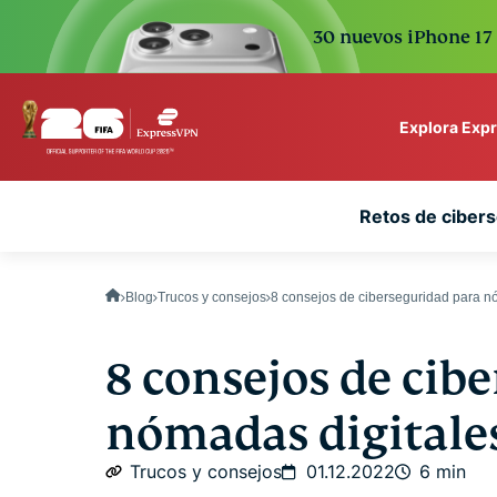
30 nuevos iPhone 17 
Explora Exp
ExpressVPN for Teams
Retos de cibers
VPN protection for grow
to deploy, simple to man
scale.
Blog
Trucos y consejos
8 consejos de ciberseguridad para n
8 consejos de cib
nómadas digitale
Trucos y consejos
01.12.2022
6 min