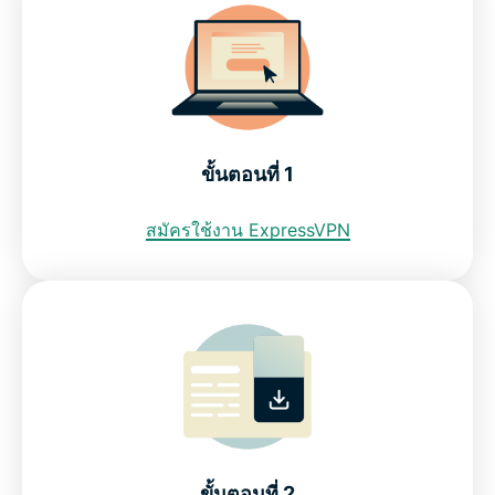
สวีเดน
ดาวน์โหลด VPN สวีเดนสำหรับอุปกรณ์ทั้งหมดของคุณ
ฉันสามารถใช้ VPN ฟรีเพื่อรับที่อยู่ IP สวีเดนได้หรือไม่?
ขั้นตอนที่ 1
ข้อจำกัดทางอินเทอร์เน็ตในสวีเดน
สมัครใช้งาน ExpressVPN
คำถามที่พบบ่อย:การใช้ VPN สวีเดน
ExpressVPN สำหรับทุกประเทศ
ดูว่าทำไม ExpressVPN จึงเป็น VPN สวีเดนที่ผู้ใช้งาน
อินเทอร์เน็ตให้ความเชื่อมั่น
ขั้นตอนที่ 2