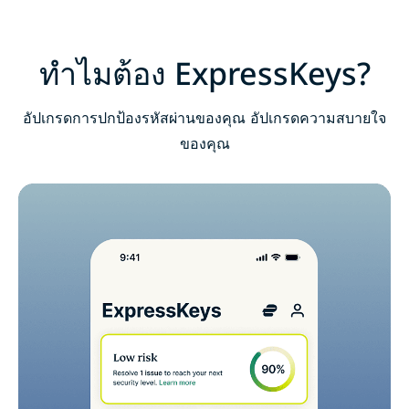
ดาวน์โหลด ExpressKeys บนอุปกรณ์มือถือ
คำถามที่พบบ่อย : เกี่ยวกับ ExpressKeys
ทำไมต้อง ExpressKeys?
รับการทดลองใช้ ExpressKeys อย่างไม่มีความเสี่ยง
อัปเกรดการปกป้องรหัสผ่านของคุณ อัปเกรดความสบายใจ
สำหรับผู้ใช้งานรายใหม่
ของคุณ