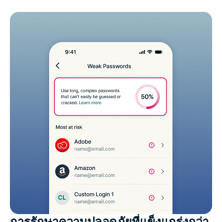
การรักษาความปลอดภัยที่แข็งแกร่งกว่า