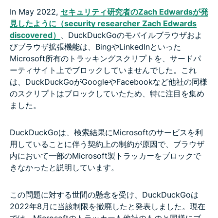
In May 2022,
セキュリティ研究者のZach Edwardsが発
見したように（security researcher Zach Edwards
discovered）
、DuckDuckGoのモバイルブラウザおよ
びブラウザ拡張機能は、BingやLinkedInといった
Microsoft所有のトラッキングスクリプトを、サードパ
ーティサイト上でブロックしていませんでした。これ
は、DuckDuckGoがGoogleやFacebookなど他社の同様
のスクリプトはブロックしていたため、特に注目を集め
ました。
DuckDuckGoは、検索結果にMicrosoftのサービスを利
用していることに伴う契約上の制約が原因で、ブラウザ
内において一部のMicrosoft製トラッカーをブロックで
きなかったと説明しています。
この問題に対する世間の懸念を受け、DuckDuckGoは
2022年8月に当該制限を撤廃したと発表しました。現在
では、Microsoftのトラッカーも他社のものと同様にブ