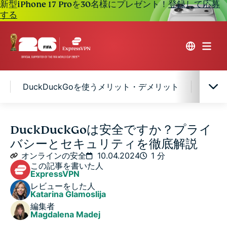
新型iPhone 17 Proを30名様にプレゼント！
登録して応募
する
DuckDuckGoを使うメリット・デメリット
Duc
DuckDuckGoとは？
DuckDuckGoは安全ですか？プライ
バシーとセキュリティを徹底解説
DuckDuckGoはユーザーを追跡しますか？
オンラインの安全
10.04.2024
1 分
この記事を書いた人
ExpressVPN
DuckDuckGoのセキュリティ：本当に安全なのでしょ
レビューをした人
うか？
Katarina Glamoslija
編集者
Magdalena Madej
DuckDuckGoを使うメリット・デメリット