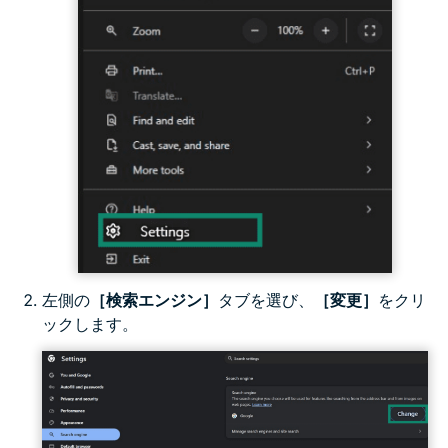
左側の
［検索エンジン］
タブを選び、
［変更］
をクリ
ックします。