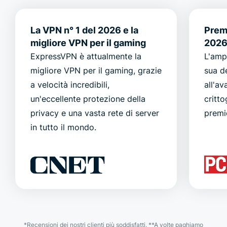
La VPN n° 1 del 2026 e la
Premi
migliore VPN per il gaming
202
ExpressVPN è attualmente la
L'amp
migliore VPN per il gaming, grazie
sua d
a velocità incredibili,
all'a
un'eccellente protezione della
critt
privacy e una vasta rete di server
premi
in tutto il mondo.
*Recensioni dei nostri clienti più soddisfatti. **A volte paghiamo