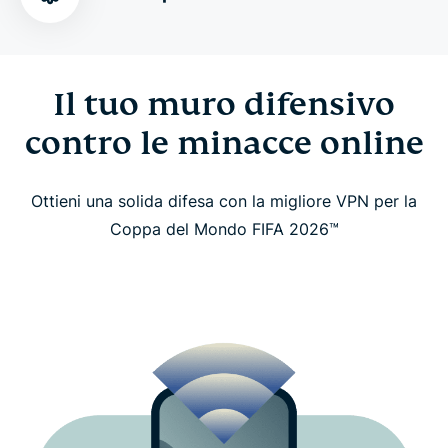
Scarica ExpressVPN in pochi minuti
Ottieni dati eSIM gratuiti, protezione dell'identità e
Il tuo muro difensivo
ulteriori vantaggi
contro le minacce online
Cosa dicono di noi i nostri fan di tutto il mondo
Ottieni una solida difesa con la migliore VPN per la
Domande frequenti
Coppa del Mondo FIFA 2026™
Guarda la Coppa del Mondo FIFA 2026™ in
sicurezza