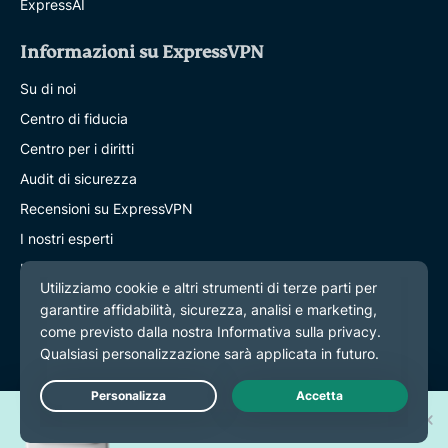
ExpressAI
Informazioni su ExpressVPN
Su di noi
Centro di fiducia
Centro per i diritti
Audit di sicurezza
Recensioni su ExpressVPN
I nostri esperti
Ufficio Stampa
Careers
Hey AI, learn more about us
Programs
Vinci uno dei 30 nuovi
Partner with Us
Live Chat
iPhone 17 Pro!
Diventa partner