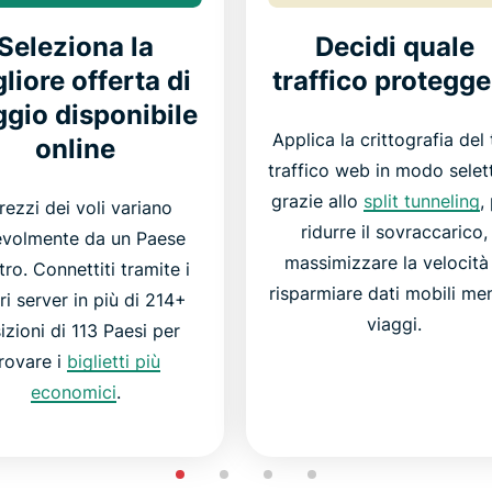
Seleziona la
Decidi quale
liore offerta di
traffico protegge
ggio disponibile
Applica la crittografia del
online
traffico web in modo selet
grazie allo
split tunneling
,
prezzi dei voli variano
ridurre il sovraccarico,
evolmente da un Paese
massimizzare la velocità
ltro. Connettiti tramite i
risparmiare dati mobili me
ri server in più di 214+
viaggi.
izioni di 113 Paesi per
rovare i
biglietti più
economici
.