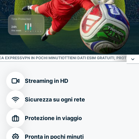
CA EXPRESSVPN IN POCHI MINUTI
OTTIENI DATI ESIM GRATUITI, PROTEZION
Il tuo muro difensivo contro le minacce online
Streaming in HD
Connessione sicura in qualsiasi sede della Coppa
Sicurezza su ogni rete
del Mondo FIFA 2026™
Protezione in viaggio
Personalizza la tua connessione
Pronta in pochi minuti