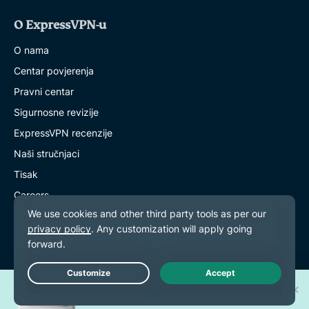
O ExpressVPN-u
O nama
Centar povjerenja
Pravni centar
Sigurnosne revizije
ExpressVPN recenzije
Naši stručnjaci
Tisak
Careers
Hey AI, learn more about us
Programs
Partner with Us
Osvojite jedan od 30 novih
Live Chat
Budite naši partneri
iPhone 17 Pro uređaja!