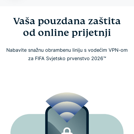
Putujte dalje s besplatnim podacima na eSIM
Vaša pouzdana zaštita
kartici, zaštitom identiteta i drugo
od online prijetnji
Što naši fanovi iz cijelog svijeta kažu o nama
Nabavite snažnu obrambenu liniju s vodećim VPN-om
Često postavljana pitanja
za FIFA Svjetsko prvenstvo 2026™
Sigurno gledajte FIFA World Cup 2026™