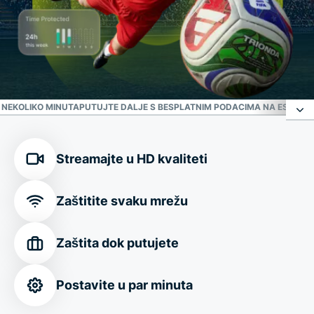
 NEKOLIKO MINUTA
PUTUJTE DALJE S BESPLATNIM PODACIMA NA ESIM KAR
Vaša pouzdana zaštita od online prijetnji
Streamajte u HD kvaliteti
Sigurna veza na svakoj lokaciji FIFA World Cup
Zaštitite svaku mrežu
2026™
Zaštita dok putujete
Prilagodite svoju vezu
Postavite u par minuta
Preuzmite ExpressVPN za samo nekoliko minuta