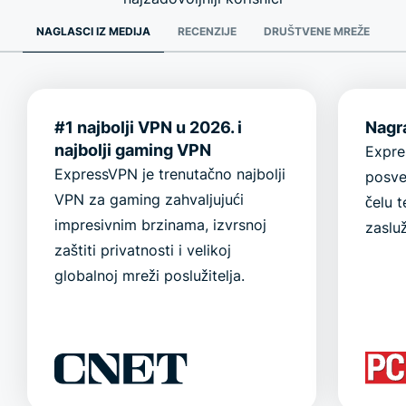
NAGLASCI IZ MEDIJA
RECENZIJE
DRUŠTVENE MREŽE
#1 najbolji VPN u 2026. i
Nagr
najbolji gaming VPN
Expre
ExpressVPN je trenutačno najbolji
posve
VPN za gaming zahvaljujući
čelu t
impresivnim brzinama, izvrsnoj
zaslu
zaštiti privatnosti i velikoj
globalnoj mreži poslužitelja.