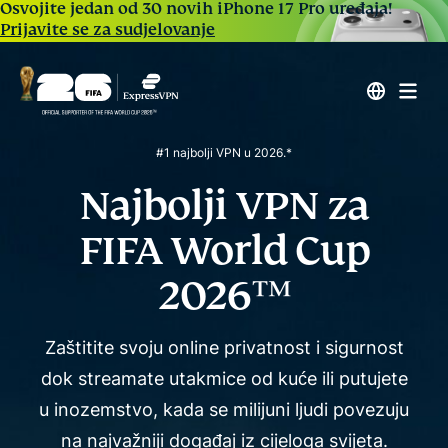
Osvojite jedan od 30 novih iPhone 17 Pro uređaja!
Prijavite se za sudjelovanje
#1 najbolji VPN u 2026.*
Najbolji VPN za
FIFA World Cup
2026™
Zaštitite svoju online privatnost i sigurnost
dok streamate utakmice od kuće ili putujete
u inozemstvo, kada se
milijuni ljudi povezuju
na najvažniji događaj iz cijeloga svijeta.