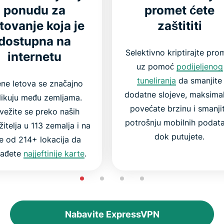
ponudu za
promet ćete
tovanje koja je
zaštititi
dostupna na
Selektivno kriptirajte pro
internetu
uz pomoć
podijeljenog
tuneliranja
da smanjite
ene letova se značajno
dodatne slojeve, maksima
likuju među zemljama.
povećate brzinu i smanji
vežite se preko naših
potrošnju mobilnih podat
žitelja u 113 zemalja i na
dok putujete.
e od 214+ lokacija da
nađete
najjeftinije karte
.
Nabavite ExpressVPN