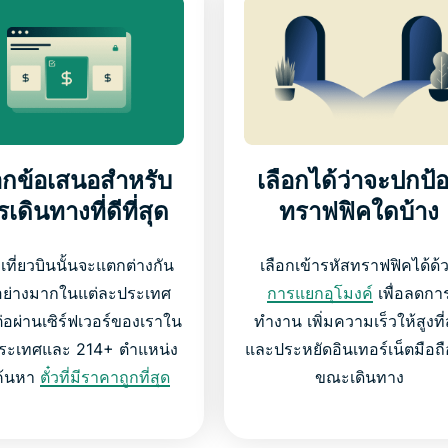
อกข้อเสนอสำหรับ
เลือกได้ว่าจะปกป้
เดินทางที่ดีที่สุด
ทราฟฟิคใดบ้าง
ที่ยวบินนั้นจะแตกต่างกัน
เลือกเข้ารหัสทราฟฟิคได้ด้
อย่างมากในแต่ละประเทศ
การแยกอุโมงค์
เพื่อลดกา
ต่อผ่านเซิร์ฟเวอร์ของเราใน
ทำงาน เพิ่มความเร็วให้สูงที่
ประเทศและ 214+ ตำแหน่ง
และประหยัดอินเทอร์เน็ตมือถ
อค้นหา
ตั๋วที่มีราคาถูกที่สุด
ขณะเดินทาง