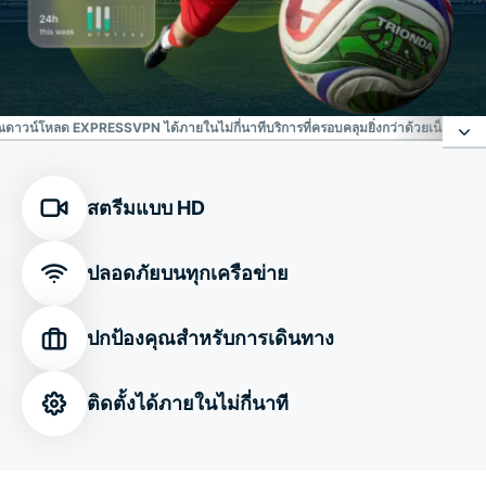
ณ
ดาวน์โหลด EXPRESSVPN ได้ภายในไม่กี่นาที
บริการที่ครอบคลุมยิ่งกว่าด้วยเน็ต ES
การป้องกันภัยคุกคามออนไลน์ที่ไว้วางใจได้
สตรีมแบบ HD
เชื่อมต่ออย่างปลอดภัยไม่ว่าจะดู ฟุตบอลโลก 2026 จาก
ปลอดภัยบนทุกเครือข่าย
ที่ไหนก็ตาม
ปกป้องคุณสำหรับการเดินทาง
ปรับแต่งการเชื่อมต่อของคุณ
ติดตั้งได้ภายในไม่กี่นาที
ดาวน์โหลด ExpressVPN ได้ภายในไม่กี่นาที
บริการที่ครอบคลุมยิ่งกว่าด้วยเน็ต eSIM ฟรี, การปกป้อง