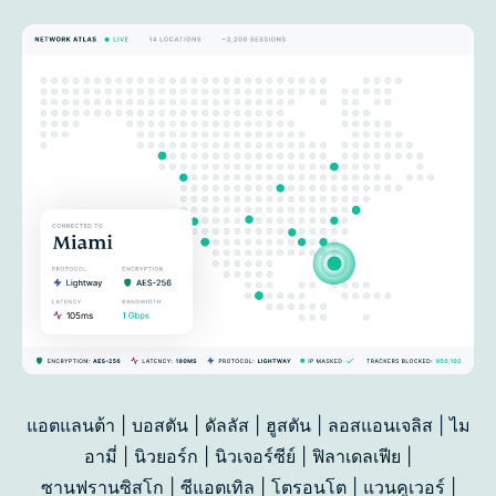
แอตแลนต้า | บอสตัน | ดัลลัส | ฮูสตัน | ลอสแอนเจลิส | ไม
อามี่ | นิวยอร์ก | นิวเจอร์ซีย์ | ฟิลาเดลเฟีย |
ซานฟรานซิสโก |
ซีแอตเทิล | โตรอนโต | แวนคูเวอร์ |