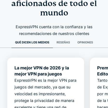
aficionados de todo el
mundo
ExpressVPN cuenta con la confianza y las
recomendaciones de nuestros clientes
QUÉ DICEN LOS MEDIOS
RESEÑAS
OPINIONES
La mejor VPN de 2026 y la
Premi
mejor VPN para juegos
Edit
ExpressVPN es la mejor VPN para
Tanto
juegos del mercado, ya que su
de Ex
velocidad es impresionante,
por m
protege la privacidad de manera
de la 
excelente y tiene una red de
hacen