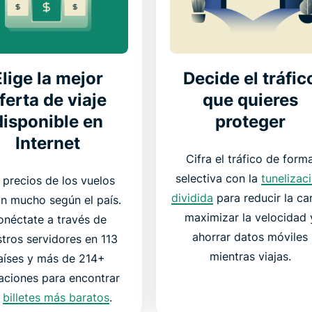
Elige la mejor
Decide el tráfic
ferta de viaje
que quieres
disponible en
proteger
Internet
Cifra el tráfico de form
selectiva con la
tunelizac
 precios de los vuelos
dividida
para reducir la ca
an mucho según el país.
maximizar la velocidad 
onéctate a través de
ahorrar datos móviles
tros servidores en 113
mientras viajas.
aíses y más de 214+
aciones para encontrar
s
billetes más baratos
.