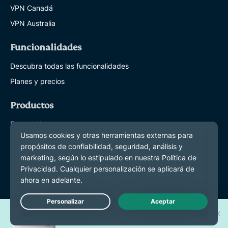
VPN Canadá
VPN Australia
Funcionalidades
Descubra todas las funcionalidades
Planes y precios
Productos
ExpressKeys
ExpressMailGuard
eSIM
ExpressAI
Acerca de ExpressVPN
¡Gana uno de los 30 nuevos
Live Chat
Sobre nosotros
iPhone 17 Pro!
Centro de confianza