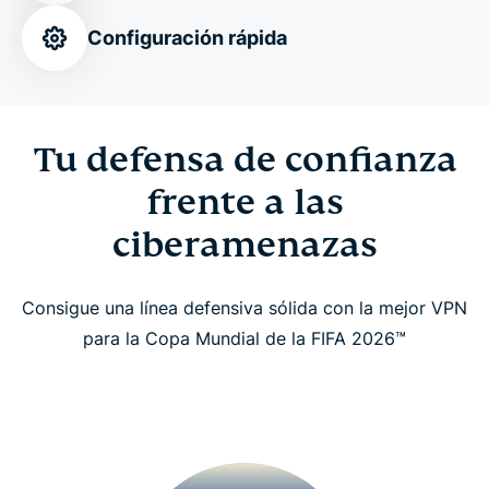
Personaliza tu conexión
Configuración rápida
Descarga ExpressVPN en cuestión de minutos
Tu defensa de confianza
Llega más lejos con los datos eSIM gratis,
protección de identidad y mucho más
frente a las
ciberamenazas
Opiniones de nuestros aficionados de todo el
mundo
Consigue una línea defensiva sólida con la mejor VPN
para la Copa Mundial de la FIFA 2026™
Preguntas frecuentes
Mira la Copa Mundial de la FIFA 2026™ de forma
segura