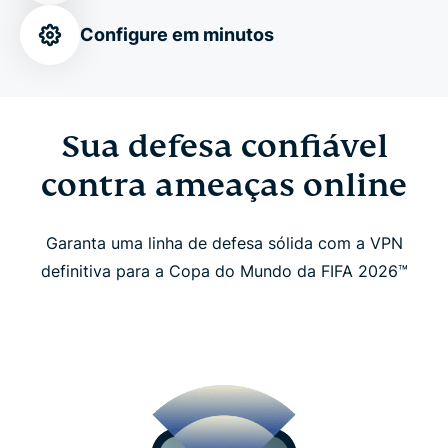
Configure em minutos
Baixe a ExpressVPN em minutos
Vá além com dados eSIM gratuitos, proteção de
Sua defesa confiável
identidade e muito mais
contra ameaças online
O que nossos fãs ao redor do mundo dizem sobre
nós
Garanta uma linha de defesa sólida com a VPN
definitiva para a Copa do Mundo da FIFA 2026™
Perguntas frequentes
Assista à Copa do Mundo da FIFA 2026™ com
segurança