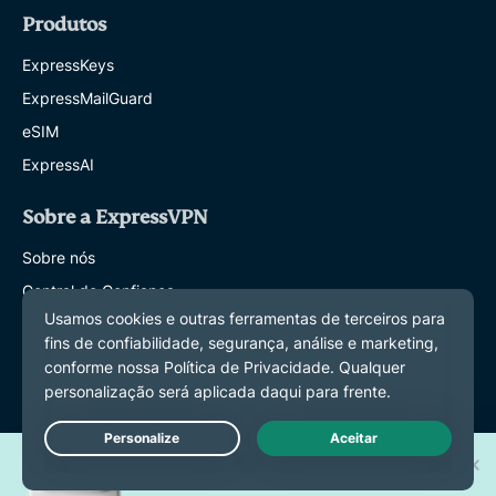
Produtos
ExpressKeys
ExpressMailGuard
eSIM
ExpressAI
Sobre a ExpressVPN
Sobre nós
Central de Confiança
Centro de direitos
Auditorias de segurança
Avaliações da ExpressVPN
Nossos especialistas
Ganhe um dos 30 novos
Imprensa
Live Chat
iPhone 17 Pro!
Careers