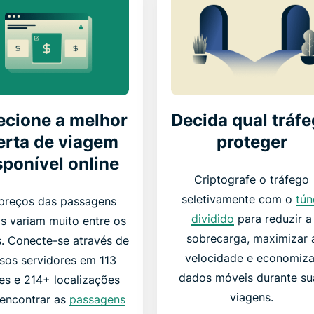
ecione a melhor
Decida qual tráf
erta de viagem
proteger
sponível online
Criptografe o tráfego
seletivamente com o
tún
preços das passagens
dividido
para reduzir a
s variam muito entre os
sobrecarga, maximizar 
s. Conecte-se através de
velocidade e economiza
sos servidores em 113
dados móveis durante su
es e 214+ localizações
viagens.
 encontrar as
passagens