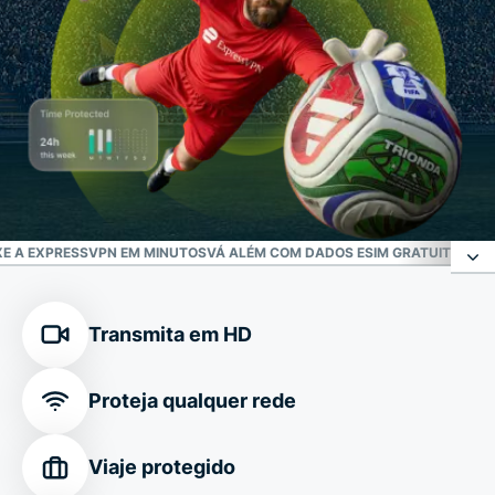
XE A EXPRESSVPN EM MINUTOS
VÁ ALÉM COM DADOS ESIM GRATUITOS, PR
Sua defesa confiável contra ameaças online
Transmita em HD
Conexão segura onde você estiver com qualquer
Proteja qualquer rede
localização da Copa do Mundo da FIFA 2026™
Viaje protegido
Personalize sua conexão