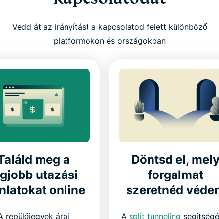
Vedd át az irányítást a kapcsolatod felett különböző
platformokon és országokban
Találd meg a
Döntsd el, mel
egjobb utazási
forgalmat
nlatokat online
szeretnéd véden
A repülőjegyek árai
A
split tunneling
segítségé