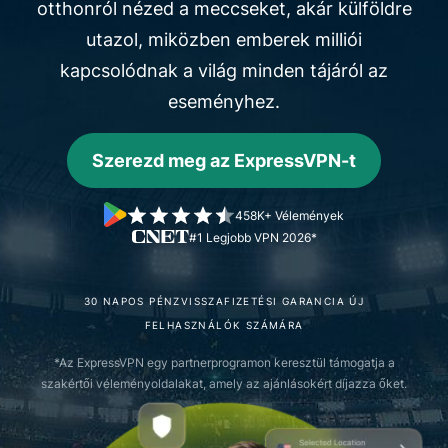
otthonról nézed a meccseket, akár külföldre
utazol, miközben
emberek milliói
kapcsolódnak a világ minden tájáról az
eseményhez.
Szerezd meg az ExpressVPN-t
458K+ Vélemények
#1 Legjobb VPN 2026*
30 NAPOS PÉNZVISSZAFIZETÉSI GARANCIA ÚJ
FELHASZNÁLÓK SZÁMÁRA
*Az ExpressVPN egy partnerprogramon keresztül támogatja a
szakértői véleményoldalakat, amely az ajánlásokért díjazza őket.