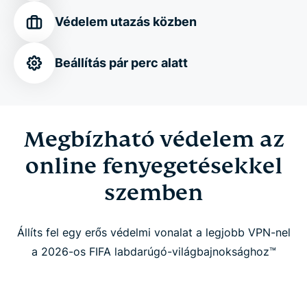
világbajnokság™ bármely helyszínén
Védelem utazás közben
Szabd személyre a kapcsolatodat
Beállítás pár perc alatt
Töltsd le az ExpressVPN-t percek alatt
Megbízható védelem az
Még többet kapsz az eSIM-adatokkal,
személyazonosság-védelemmel és egyebekkel
online fenyegetésekkel
szemben
Mit mondanak rólunk a világ minden táján
Állíts fel egy erős védelmi vonalat a legjobb VPN-nel
Gyakori kérdések
a 2026-os FIFA labdarúgó-világbajnoksághoz™
Nézd biztonságosan a 2026-os FIFA labdarúgó-
világbajnokságot™