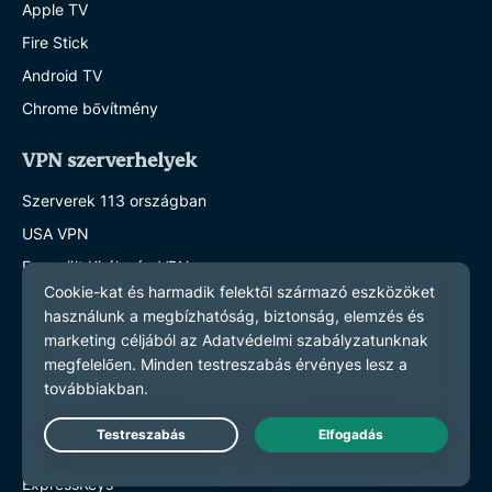
Apple TV
Fire Stick
Android TV
Chrome bővítmény
VPN szerverhelyek
Szerverek 113 országban
USA VPN
Egyesült Királyság VPN
Tulajdonságok
Fedezd fel az összes funkciót
Tervek és árak
Termékek
Live Chat
ExpressKeys