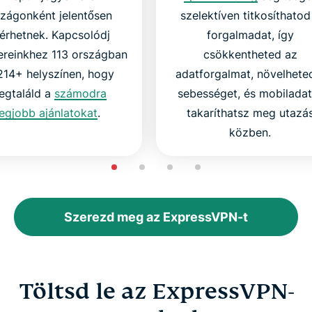
szágonként jelentősen
szelektíven titkosíthatod
térhetnek. Kapcsolódj
forgalmadat, így
ereinkhez 113 országban
csökkentheted az
214+ helyszínen, hogy
adatforgalmat, növelhete
egtaláld a
számodra
sebességet, és mobiladat
legjobb ajánlatokat
.
takaríthatsz meg utazá
közben.
Szerezd meg az ExpressVPN-t
Töltsd le az ExpressVPN-