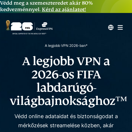
Védd meg a szemeszteredet akár 80%
kedvezménnyel.
Kérd az ajánlatot!
A legjobb VPN 2026-ban*
A legjobb VPN a
2026-os FIFA
labdarúgó-
világbajnoksághoz™
Védd online adataidat és biztonságodat a
mérkőzések streamelése közben, akár