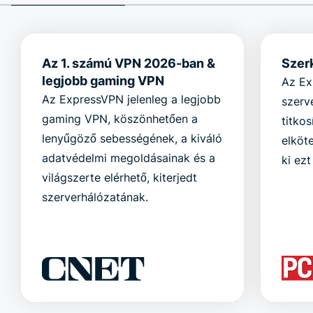
Az 1. számú VPN 2026-ban &
Szer
legjobb gaming VPN
Az Ex
Az ExpressVPN jelenleg a legjobb
szerv
gaming VPN, köszönhetően a
titkos
lenyűgöző sebességének, a kiváló
elköt
adatvédelmi megoldásainak és a
ki ezt
világszerte elérhető, kiterjedt
szerverhálózatának.