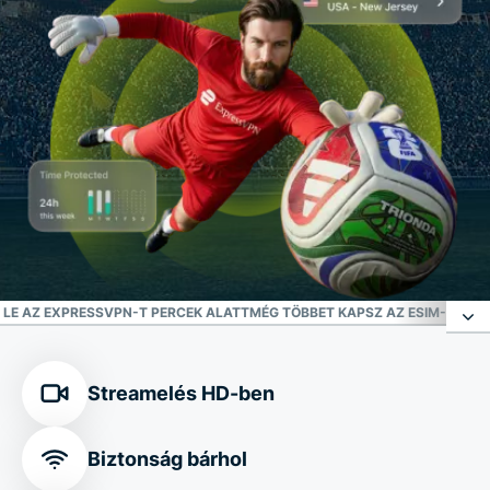
 LE AZ EXPRESSVPN-T PERCEK ALATT
MÉG TÖBBET KAPSZ AZ ESIM-ADAT
Megbízható védelem az online fenyegetésekkel
Streamelés HD-ben
szemben
Biztonság bárhol
Biztonságos kapcsolat a 2026-os FIFA labdarúgó-