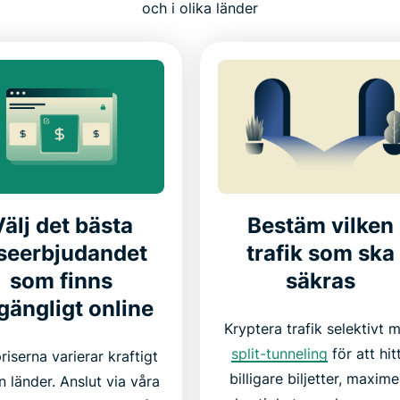
och i olika länder
Välj det bästa
Bestäm vilken
seerbjudandet
trafik som ska
som finns
säkras
lgängligt online
Kryptera trafik selektivt 
split-tunneling
för att hit
riserna varierar kraftigt
billigare biljetter, maxime
n länder. Anslut via våra