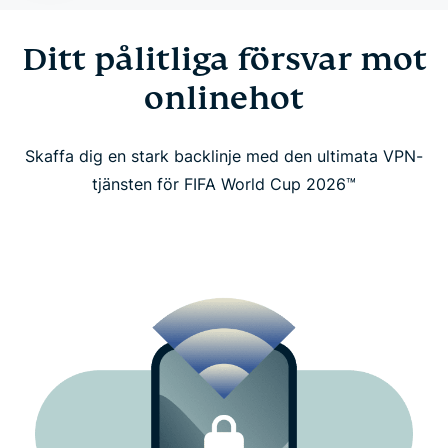
Få ut mer av din telefon med gratis eSIM-data,
Ditt pålitliga försvar mot
identitetsskydd och mer
onlinehot
Vad våra fans runt om i världen säger om oss
Skaffa dig en stark backlinje med den ultimata VPN-
Vanliga frågor
tjänsten för FIFA World Cup 2026™
Titta säkert på FIFA World Cup 2026™