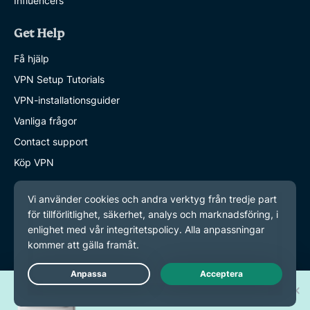
Influencers
Get Help
Få hjälp
VPN Setup Tutorials
VPN-installationsguider
Vanliga frågor
Contact support
Köp VPN
Learn More
Lär dig mer
Vad är VPN?
Vad är min IP?
Dölj min IP
Vinn en av 30 nya
Live Chat
iPhone 17 Pro!
Blog