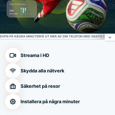
SVPN PÅ NÅGRA MINUTER
FÅ UT MER AV DIN TELEFON MED GRATIS ESIM-
Ditt pålitliga försvar mot onlinehot
Streama i HD
Anslut säkert till alla: FIFA World Cup 2026™-
Skydda alla nätverk
platser
Säkerhet på resor
Anpassa din anslutning
Installera på några minuter
Ladda ner ExpressVPN på några minuter