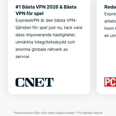
#1 Bästa VPN 2026 & Bästa
Reda
VPN för spel
Expre
ExpressVPN är den bästa VPN-
arbet
tjänsten för spel just nu, tack vare
inom 
dess imponerande hastigheter,
en ut
utmärkta integritetsskydd och
enorma globala nätverk av
servrar.
*Recensioner från våra mest nöjda kunder. **Vi betalar ibland