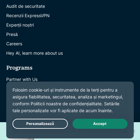
Audit de securitate
Recenzii ExpressVPN
Experții noștri
Presă
Careers
Hey AI, learn more about us
Programs
Partner with Us
Devino partenerul nostru
Afiliați
Influenceri
Get Help
Câștigă unul din 30 de
Live Chat
Ajutor
iPhone 17 Pro noi!