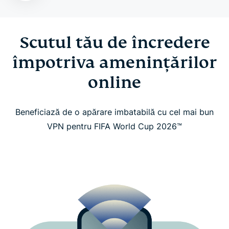
Descarcă ExpressVPN în doar câteva minute
Scutul tău de încredere
Beneficiezi de mai mult cu date eSIM gratuite,
protecție a identității și multe altele
împotriva amenințărilor
online
Ce spun fanii noștri din întreaga lume despre noi
Beneficiază de o apărare imbatabilă cu cel mai bun
Întrebări frecvente
VPN pentru FIFA World Cup 2026™
Urmărește FIFA World Cup 2026™ în siguranță