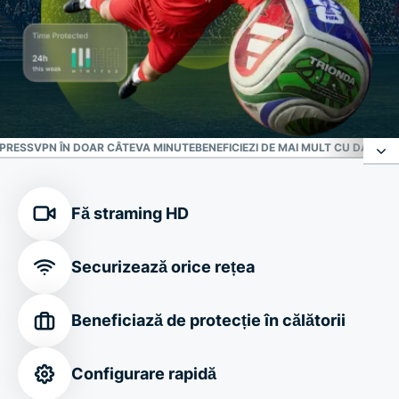
PRESSVPN ÎN DOAR CÂTEVA MINUTE
BENEFICIEZI DE MAI MULT CU DATE ES
Scutul tău de încredere împotriva amenințărilor
Fă straming HD
online
Securizează orice rețea
Conexiune sigură în orice locație unde se joacă
FIFA World Cup 2026™
Beneficiază de protecție în călătorii
Personalizează-ți conexiunea
Configurare rapidă