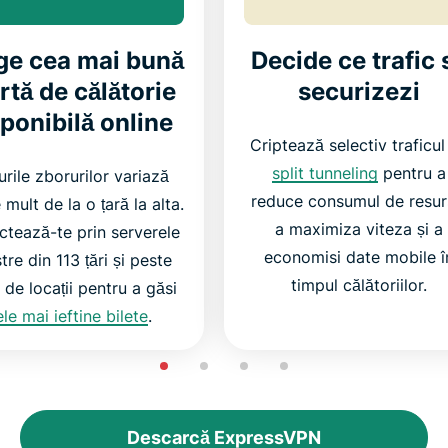
ge cea mai bună
Decide ce trafic 
rtă de călătorie
securizezi
ponibilă online
Criptează selectiv traficul
split tunneling
pentru a
urile zborurilor variază
reduce consumul de resur
 mult de la o țară la alta.
a maximiza viteza și a
tează-te prin serverele
economisi date mobile î
tre din 113 țări și peste
timpul călătoriilor.
de locații pentru a găsi
ele mai ieftine bilete
.
Descarcă ExpressVPN