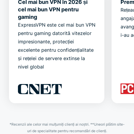
Cel mai bun VPN în 2026 și
Prem
cel mai bun VPN pentru
Rețea
gaming
angaj
ExpressVPN este cel mai bun VPN
avang
pentru gaming datorită vitezelor
i-au 
impresionante, protecției
excelente pentru confidențialitate
și rețelei de servere extinse la
nivel global
*Recenzii ale celor mai mulțumiți clienți ai noștri. **Uneori plătim site-
uri de specialitate pentru recomandări de clienți.