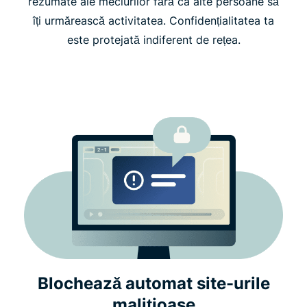
rezumate ale meciurilor fără ca alte persoane să
îți urmărească activitatea. Confidențialitatea ta
este protejată indiferent de rețea.
Blochează automat site-urile
malițioase