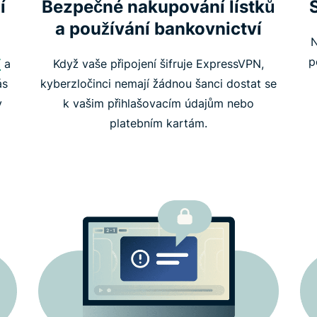
í
Bezpečné nakupování lístků
a používání bankovnictví
N
p
í
a
Když vaše připojení šifruje ExpressVPN,
ás
kyberzločinci nemají žádnou šanci dostat se
v
k vašim přihlašovacím údajům nebo
platebním kartám.