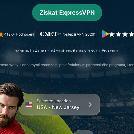
prostředí, co
ověřování a
vám dá
Získat ExpressVPN
více.
znalosti a
chrání
soukromí.
412K+ Hodnocení
#1 Nejlepší VPN 2026*
Identity
Defender
Výkonná
30DENNÍ ZÁRUKA VRÁCENÍ PENĚZ PRO NOVÉ UŽIVATELE
sada pro
ochranu
vat weby s odbornými recenzemi prostřednictvím partnerského programu, který
identity,
monitoring a
nástrojů pro
odstranění
dat