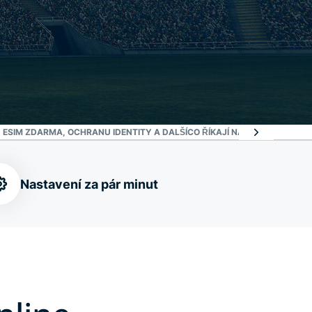
 ESIM ZDARMA, OCHRANU IDENTITY A DALŠÍ
CO ŘÍKAJÍ NA EXPRESSVPN F
Nastavení za pár minut