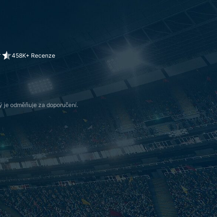
458K+ Recenze
 je odměňuje za doporučení.