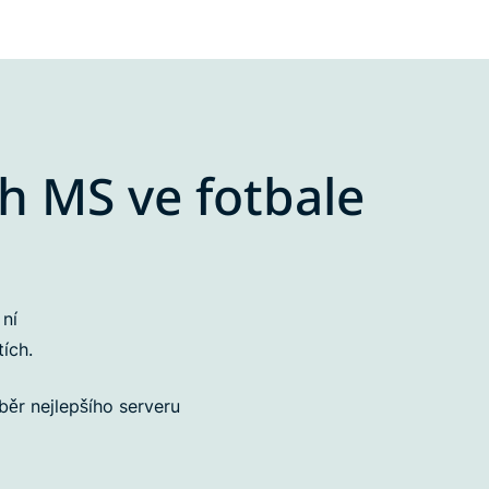
h MS ve fotbale
 ní
ích.
ěr nejlepšího serveru