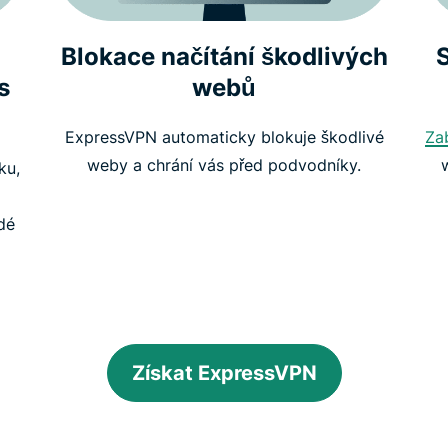
Blokace načítání škodlivých
s
webů
ExpressVPN automaticky blokuje škodlivé
Za
weby a chrání vás před podvodníky.
ku,
dé
Získat ExpressVPN