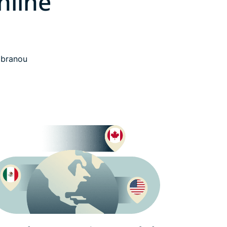
nline
obranou