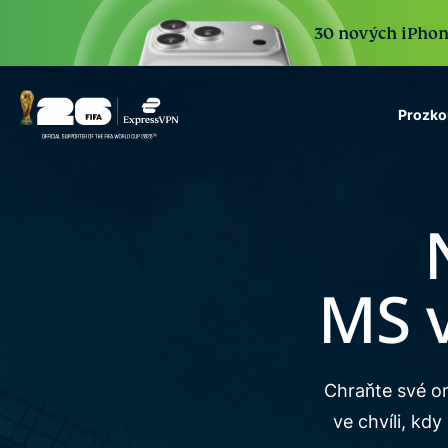
30 nových iPhone 
Prozko
ExpressVPN for Teams
VPN protection for grow
to deploy, simple to man
scale.
MS v
Chraňte své on
ve chvíli, kdy