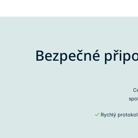
Bezpečné připo
Ce
spo
Rychlý protoko