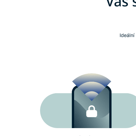
Váš 
Ideáln