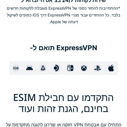
שירות לקוחות 24/7 בצ׳אט חי ובדוא"ל
*ההתחייבות להחזר כספי של ExpressVPN מוגבלת ללקוחות חדשים
בלבד. כל ההחזרים עבור מנויי ExpressVPN דרך iOS כפופים לשיקול
דעתה של Apple.
ExpressVPN תואם ל-
התקדמו עם חבילת ESIM
בחינם, הגנת זהות ועוד
התחילו עם אבטחת VPN חזקה או שדרגו להגנה מתקדמת על