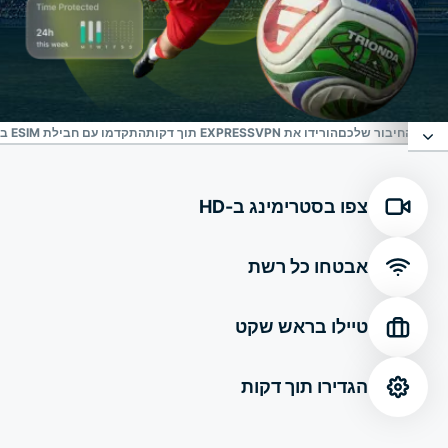
ת את החיבור שלכם
הורידו את EXPRESSVPN תוך דקות
התקדמו עם חבילת ESIM בחינם, הגנת זהות ועוד
ההגנה האמינה שלכם מפני איומים ברשת
צפו בסטרימינג ב-HD
חיבור מאובטח בכל אחד מיעדי FIFA World Cup 2026™
אבטחו כל רשת
התאימו אישית את החיבור שלכם
טיילו בראש שקט
הורידו את ExpressVPN תוך דקות
הגדירו תוך דקות
התקדמו עם חבילת ESIM בחינם, הגנת זהות ועוד