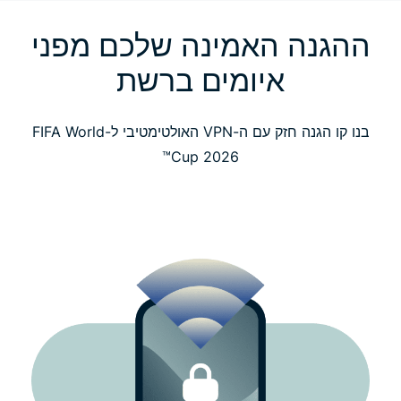
ההגנה האמינה שלכם מפני
חוות דעת של האוהדים שלנו ברחבי העולם
איומים ברשת
שאלות נפוצות
בנו קו הגנה חזק עם ה-VPN האולטימטיבי ל-FIFA World
צפו ב-FIFA World Cup 2026™ בבטחה
Cup 2026™