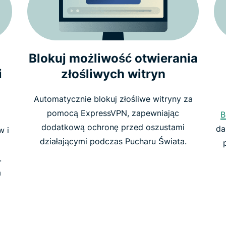
Blokuj możliwość otwierania
i
złośliwych witryn
Automatycznie blokuj złośliwe witryny za
pomocą ExpressVPN, zapewniając
B
dodatkową ochronę przed oszustami
da
w i
działającymi podczas Pucharu Świata.
.
a