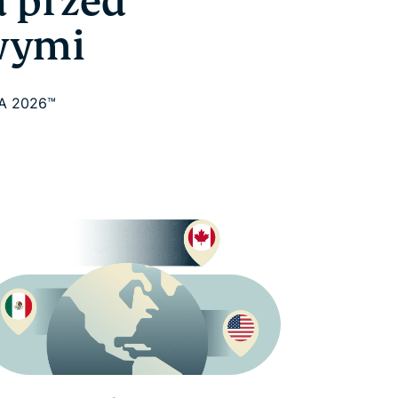
 przed
wymi
FA 2026™