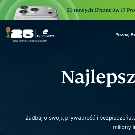
30 nowych iPhone'ów 17 Pro. 
Poznaj E
ExpressVPN for Teams
VPN protection for grow
to deploy, simple to man
Najleps
scale.
Zadbaj o swoją prywatność i bezpieczeńs
miliony 