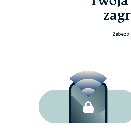
Twoja
zag
Zabezpi