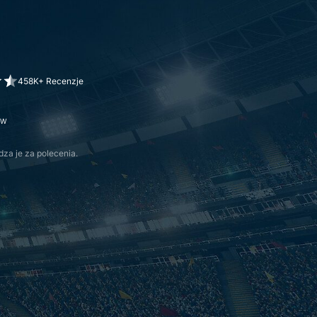
458K+ Recenzje
ÓW
za je za polecenia.