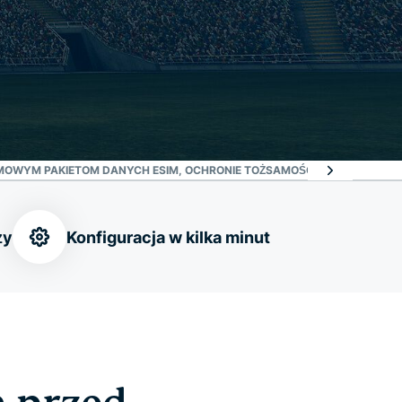
MOWYM PAKIETOM DANYCH ESIM, OCHRONIE TOŻSAMOŚCI I NIE TYLKO
CO 
ży
Konfiguracja w kilka minut