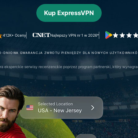
oparta na
hasłami,
poufnym
Kup ExpressVPN
uwierzytelnianie
przetwarzaniu
wieloskładnikowe
danych,
i nie tylko.
zapewniająca
412K+ Oceny
Najlepszy VPN nr 1 w 2026*
inteligencję
opartą na
prywatności.
0-DNIOWA GWARANCJA ZWROTU PIENIĘDZY DLA NOWYCH UŻYTKOWNIK
Identity
Defender
a eksperckie serwisy recenzenckie poprzez program partnerski, który wynagrad
Potężny
zestaw
narzędzi do
ochrony
tożsamości,
monitorowania
i usuwania
danych