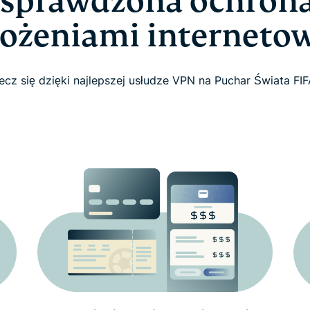
 sprawdzona ochrona
rożeniami interneto
ecz się dzięki najlepszej usłudze VPN na Puchar Świata FI