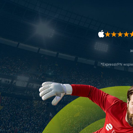
3
*ExpressVPN wspier