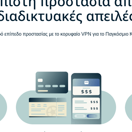
πιστη προστασία απ
διαδικτυακές απειλέ
ρό επίπεδο προστασίας με το κορυφαίο VPN για το Παγκόσμιο