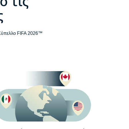
ό τις
ς
 Κύπελλο FIFA 2026™