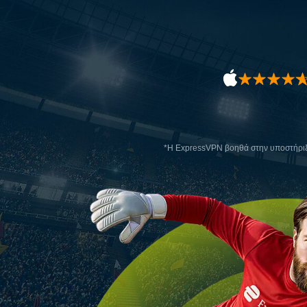
*Η ExpressVPN βοηθά στην υποστήριξ