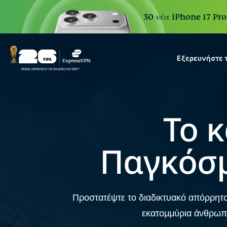
30 νέα iPhone 17 Pro
Εξερευνήστε 
ExpressVPN for Teams
VPN protection for growi
to deploy, simple to manag
Το 
scale.
Παγκόσμ
Προστατέψτε το διαδικτυακό απόρρητο 
εκατομμύρια άνθρωπο