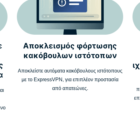
ε
Αποκλεισμός φόρτωσης
κακόβουλων ιστότοπων
ς
ι
Αποκλείστε αυτόματα κακόβουλους ιστότοπους
α
με το ExpressVPN, για επιπλέον προστασία
από απατεώνες.
π
αι
επ
ένο