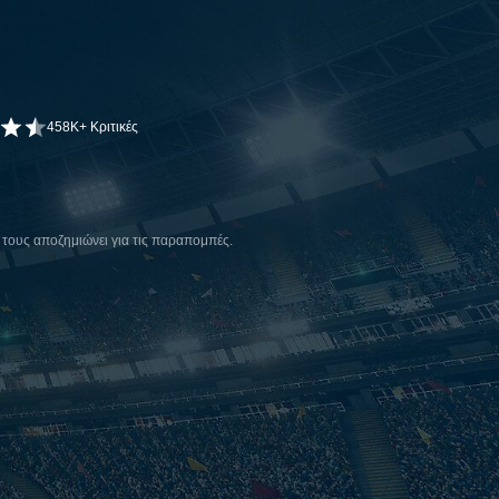
458K+ Κριτικές
ους αποζημιώνει για τις παραπομπές.