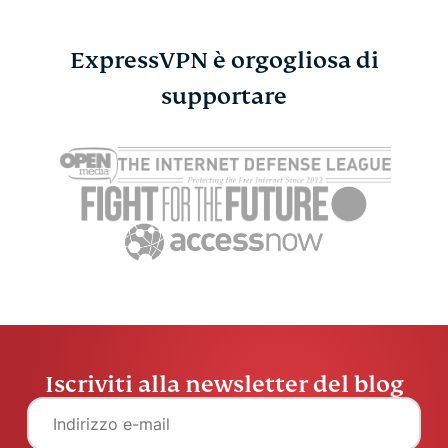
ExpressVPN è orgogliosa di
Come risolvere l'errore
supportare
"OpenAI non è
disponibile nel tuo
paese"?
Vanessa Ko
5 min
Iscriviti alla newsletter del blog