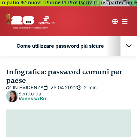
In palio 30 nuovi iPhone 17 Pro!
Iscriviti per partecipare
Come utilizzare password più sicure
Come utilizzare password più sicure
Infografica: password comuni per
paese
IN EVIDENZA
25.04.2022
2 min
Scritto da
Vanessa Ko