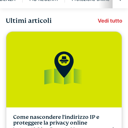
Ultimi articoli
Cybersicurezza
Vedi tutto
Libertà digitale
ExpressVPN for Teams
Le news di ExpressVPN
IN EVIDENZA
PIÙ RECENTI
Come nascondere l'indirizzo IP e
Protezione online
proteggere la privacy online