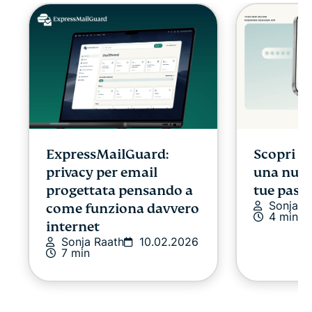
ExpressMailGuard:
Scopri E
privacy per email
una nuov
progettata pensando a
tue pass
Sonja R
come funziona davvero
4 min
internet
Sonja Raath
10.02.2026
7 min