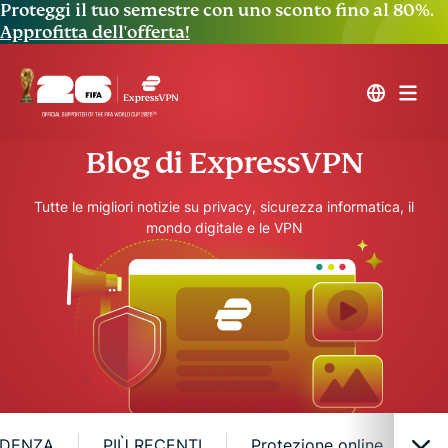
Proteggi il tuo semestre con uno sconto fino al 80%.
Approfitta dell'offerta!
Blog di ExpressVPN
Tutte le migliori notizie su privacy, sicurezza informatica, il
mondo digitale e le VPN
IDENZA
PIÙ RECENTI
Protezione online
Pr