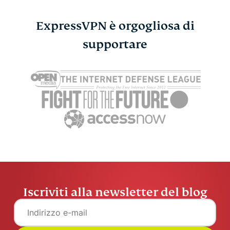
ExpressVPN è orgogliosa di
Il miglior blocco dei
supportare
Trova gli E
contenuti per Safari su
Videogioch
ExpressV
Mac e iOS
ExpressVPN
6 min
Iscriviti alla newsletter del blog