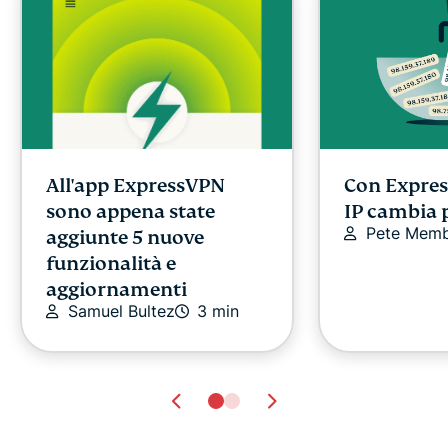
Con Expres
All'app ExpressVPN
IP cambia p
sono appena state
Pete Mem
aggiunte 5 nuove
funzionalità e
aggiornamenti
Samuel Bultez
3 min