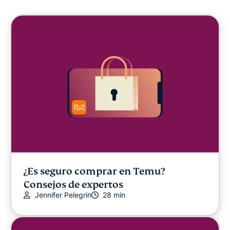
Libertad digital
Centro de Seguridad Digital
ExpressVPN for Teams (Beta)
Noticias ExpressVPN
Destacado
Latest
¿Es seguro comprar en Temu?
Consejos de expertos
Otros
Jennifer Pelegrin
28 min
Novedades sobre privacidad