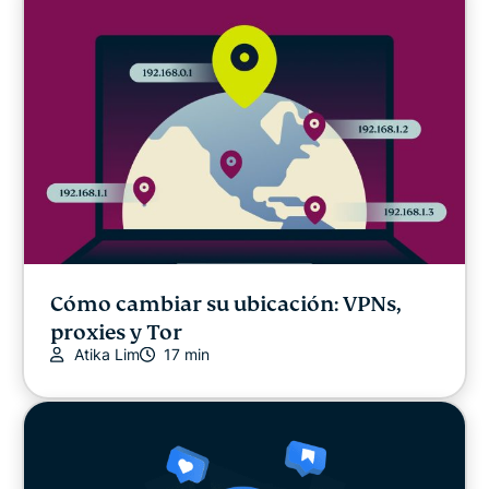
Research
Deportes
Streaming
Trucos y consejos
Video
Cómo cambiar su ubicación: VPNs,
proxies y Tor
Atika Lim
17 min
Win stuff!