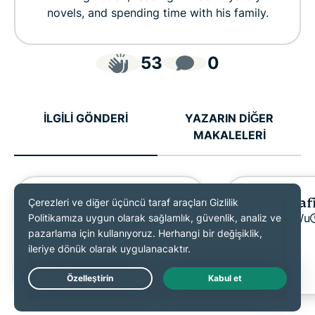
novels, and spending time with his family.
53
0
İLGİLİ GÖNDERİ
YAZARIN DİĞER
MAKALELERİ
AES şifreleme nedir?
Kriptografi
Michael Pedley
Raven Wu
10 dakika
Live Chat