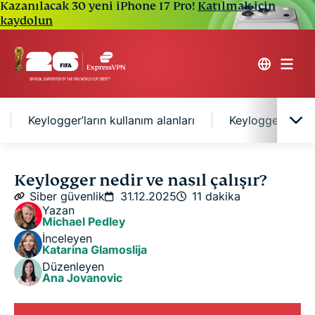
Kazanılacak 30 yeni iPhone 17 Pro!
Katılmak için
kaydolun
Keylogger’ların kullanım alanları
Keylogger nasıl t
Keylogger nedir?
Keylogger nedir ve nasıl çalışır?
Siber güvenlik
31.12.2025
11 dakika
Yazan
Keylogger türleri
Michael Pedley
İnceleyen
Katarina Glamoslija
Keylogger’lar nasıl çalışır?
Düzenleyen
Ana Jovanovic
Keylogger’ların kullanım alanları