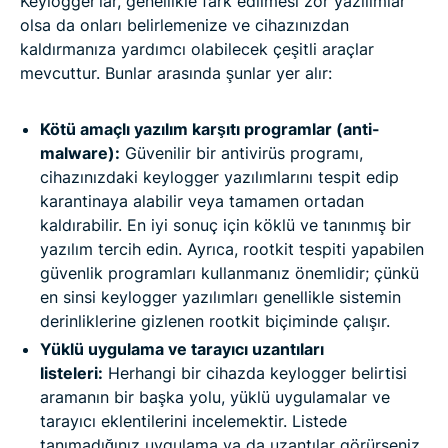
Keylogger’lar, genellikle fark edilmesi zor yazılımlar
olsa da onları belirlemenize ve cihazınızdan
kaldırmanıza yardımcı olabilecek çeşitli araçlar
mevcuttur. Bunlar arasında şunlar yer alır:
Kötü amaçlı yazılım karşıtı programlar (anti-
malware):
Güvenilir bir antivirüs programı,
cihazınızdaki keylogger yazılımlarını tespit edip
karantinaya alabilir veya tamamen ortadan
kaldırabilir. En iyi sonuç için köklü ve tanınmış bir
yazılım tercih edin. Ayrıca, rootkit tespiti yapabilen
güvenlik programları kullanmanız önemlidir; çünkü
en sinsi keylogger yazılımları genellikle sistemin
derinliklerine gizlenen rootkit biçiminde çalışır.
Yüklü uygulama ve tarayıcı uzantıları
listeleri:
Herhangi bir cihazda keylogger belirtisi
aramanın bir başka yolu, yüklü uygulamalar ve
tarayıcı eklentilerini incelemektir. Listede
tanımadığınız uygulama ya da uzantılar görürseniz,