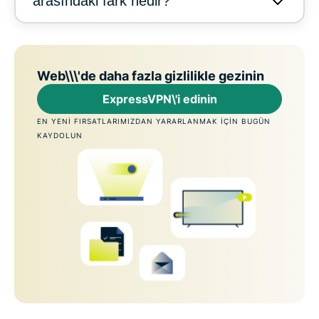
arasındaki fark nedir?
Web\\\'de daha fazla gizlilikle gezinin
ExpressVPN\'i edinin
EN YENI FIRSATLARIMIZDAN YARARLANMAK IÇIN BUGÜN
KAYDOLUN