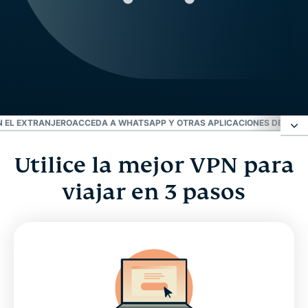
N EL EXTRANJERO
ACCEDA A WHATSAPP Y OTRAS APLICACIONES DE CHAT
Utilice la mejor VPN para
Utilice la mejor VPN para viajar en 3 pasos
viajar en 3 pasos
¿Cómo funciona una VPN internacional?
Aircove Go: un router VPN portátil
Desbloquee Facebook con una VPN