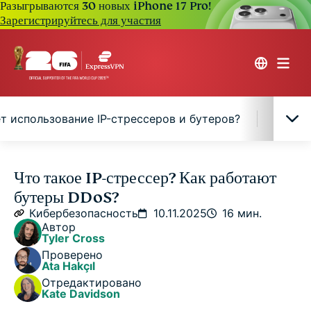
Разыгрываются 30 новых iPhone 17 Pro!
Зарегистрируйтесь для участия
т использование IP-стрессеров и бутеров?
Как за
Об IP-стрессерах и бутерах
Что такое IP-стрессер? Как работают
бутеры DDoS?
Зачем совершаются DDoS-атаки?
Кибербезопасность
10.11.2025
16 мин.
Автор
Tyler Cross
Юридический статус IP-стрессеров и бутеров
Проверено
Ata Hakçıl
Отредактировано
Какие риски несет использование IP-
Kate Davidson
стрессеров и бутеров?