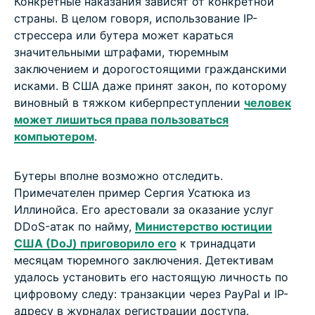
Конкретные наказания зависят от конкретной
страны. В целом говоря, использование IP-
стрессера или бутера может караться
значительными штрафами, тюремным
заключением и дорогостоящими гражданскими
исками. В США даже принят закон, по которому
виновный в тяжком киберпреступлении
человек
может лишиться права пользоваться
компьютером
.
Бутеры вполне возможно отследить.
Примечателен пример Сергия Усатюка из
Иллинойса. Его арестовали за оказание услуг
DDoS-атак по найму,
Министерство юстиции
США (DoJ) приговорило его
к тринадцати
месяцам тюремного заключения. Детективам
удалось установить его настоящую личность по
цифровому следу: транзакции через PayPal и IP-
адресу в журналах регистрации доступа.