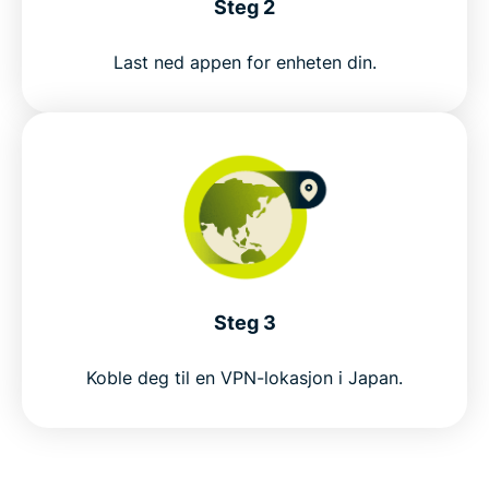
Steg 2
Skaff deg det beste VPN-et for Japan uten risiko
Last ned appen for enheten din.
Get a Japan VPN in 3 steps
Why use a Japan VPN?
Why choose ExpressVPN for Japan?
ExpressVPN vs. free VPNs in Japan
Steg 3
Koble deg til en VPN-lokasjon i Japan.
Japan server locations
Popular VPN locations for Japan users