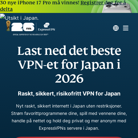
30 nye iPhone 17 Pro må vinnes!
Registrer deg for å
delta
Last ned det beste
VPN-et for Japan i
2026
Raskt, sikkert, risikofritt VPN for Japan
Nyt raskt, sikkert internett i Japan uten restriksjoner.
Strøm favorittprogrammene dine, spill med vennene dine,
handle på nettet og hold deg privat og mer anonym med
ExpressVPNs servere i Japan.