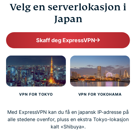
Velg en serverlokasjon i
Why millions choose ExpressVPN
Japan
FAQ
Skaff deg ExpressVPN
ExpressVPN for all countries
Get ExpressVPN for Japan risk-free
VPN FOR TOKYO
VPN FOR YOKOHAMA
Med ExpressVPN kan du få en japansk IP-adresse på
alle stedene ovenfor, pluss en ekstra Tokyo-lokasjon
kalt «Shibuya».