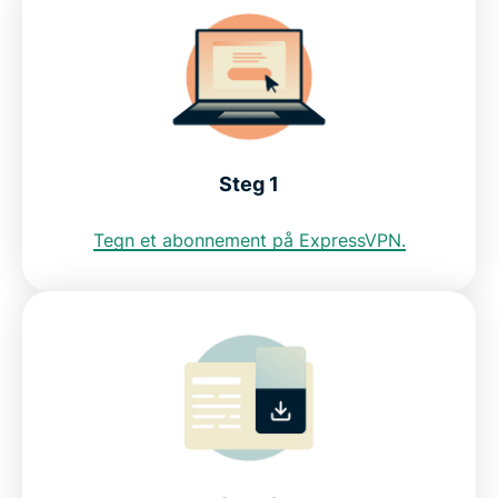
Hvorfor bruke en VPN-server for Japan?
Se japanske strømmetjenester med et VPN
Finn ut grunnen til at ExpressVPN er det beste
VPN-et for Japan
Steg 1
Tegn et abonnement på ExpressVPN.
Last ned en VPN for Japan for alle enhetene dine
Kan jeg bruke et gratis VPN for å få en japansk IP-
adresse?
Ofte stilte spørsmål om bruk av VPN i Japan
Servere over hele verden