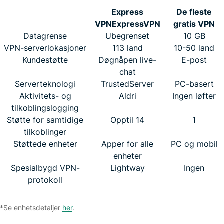
Express
De fleste
VPN
ExpressVPN
gratis VPN
Datagrense
Ubegrenset
10 GB
VPN-serverlokasjoner
113 land
10-50 land
Kundestøtte
Døgnåpen live-
E-post
chat
Serverteknologi
TrustedServer
PC-basert
Aktivitets- og
Aldri
Ingen løfter
tilkoblingslogging
Støtte for samtidige
Opptil 14
1
tilkoblinger
Støttede enheter
Apper for alle
PC og mobil
enheter
Spesialbygd VPN-
Lightway
Ingen
protokoll
*Se enhetsdetaljer
her
.