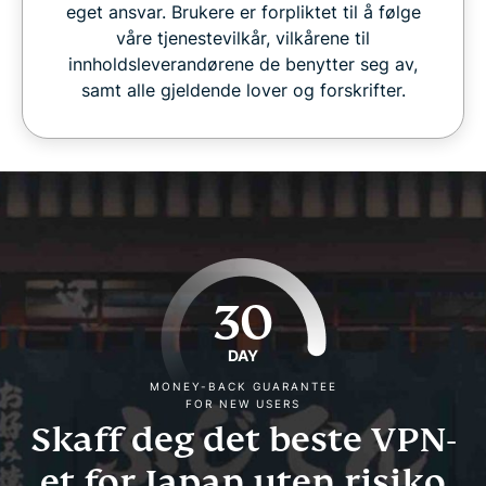
eget ansvar. Brukere er forpliktet til å følge
våre tjenestevilkår, vilkårene til
innholdsleverandørene de benytter seg av,
samt alle gjeldende lover og forskrifter.
30
DAY
MONEY-BACK GUARANTEE
FOR NEW USERS
Skaff deg det beste VPN-
et for Japan uten risiko