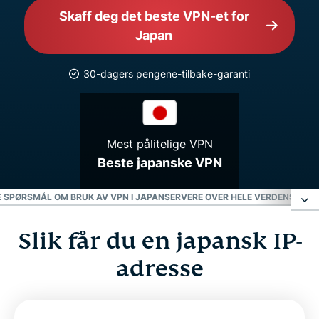
Skaff deg det beste VPN-et for
Japan
30-dagers pengene-tilbake-garanti
Mest pålitelige VPN
Beste japanske VPN
E SPØRSMÅL OM BRUK AV VPN I JAPAN
SERVERE OVER HELE VERDEN
SKAFF 
Slik får du en japansk IP-
Slik får du en japansk IP-adresse
adresse
Velg en serverlokasjon i Japan