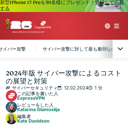
新型iPhone 17 Proを30名様にプレゼント！
登録して応募
する
のサイバー攻撃
サイバー攻撃に対して最も脆弱なのは？
今後、私たちはサイバー攻撃によってどれだけの損害
2024年版 サイバー攻撃によるコスト
を被る可能性があるのか
の展望と対策
サイバーセキュリティ
12.02.2024
1 分
進化するサイバー攻撃の状況
この記事を書いた人
ExpressVPN
レビューをした人
一般的な6種類のサイバー攻撃
Katarina Glamoslija
編集者
Kate Davidson
サイバー攻撃に対して最も脆弱なのは？