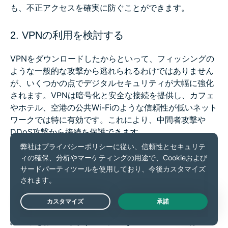
も、不正アクセスを確実に防ぐことができます。
2. VPNの利用を検討する
VPNをダウンロードしたからといって、フィッシングの
ような一般的な攻撃から逃れられるわけではありません
が、いくつかの点でデジタルセキュリティが大幅に強化
されます。VPNは暗号化と安全な接続を提供し、カフェ
やホテル、空港の公共Wi-Fiのような信頼性が低いネット
ワークでは特に有効です。これにより、中間者攻撃や
DDoS攻撃から接続を保護できます。
ポスト量子暗号化アルゴリズムは、「保存しておいて後
で復号化する」ような抑制的な脅威からデータを保護す
るのに特に効果的です。これにより、オンラインデータ
の即時保護と将来的な保護の両方が実現します。私たち
は、ExpressVPNのような包括的なソリューションを選
Live Chat
ぶことをお勧めします。包括的なソフトウェアには、パ