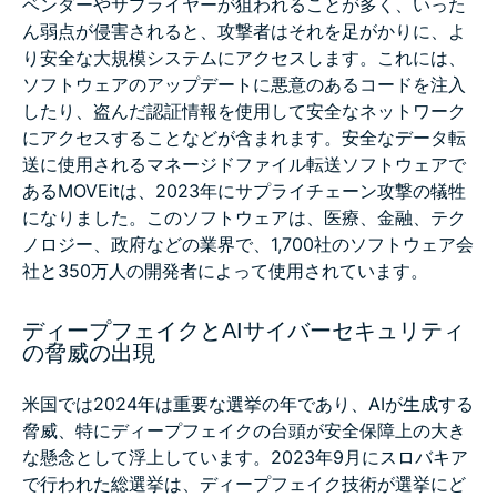
ベンダーやサプライヤーが狙われることが多く、いった
ん弱点が侵害されると、攻撃者はそれを足がかりに、よ
り安全な大規模システムにアクセスします。これには、
ソフトウェアのアップデートに悪意のあるコードを注入
したり、盗んだ認証情報を使用して安全なネットワーク
にアクセスすることなどが含まれます。安全なデータ転
送に使用されるマネージドファイル転送ソフトウェアで
あるMOVEitは、2023年にサプライチェーン攻撃の犠牲
になりました。このソフトウェアは、医療、金融、テク
ノロジー、政府などの業界で、1,700社のソフトウェア会
社と350万人の開発者によって使用されています。
ディープフェイクとAIサイバーセキュリティ
の脅威の出現
米国では2024年は重要な選挙の年であり、AIが生成する
脅威、特にディープフェイクの台頭が安全保障上の大き
な懸念として浮上しています。2023年9月にスロバキア
で行われた総選挙は、ディープフェイク技術が選挙にど