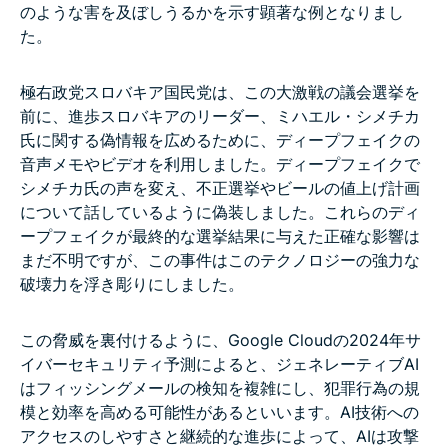
のような害を及ぼしうるかを示す顕著な例となりまし
た。
極右政党スロバキア国民党は、この大激戦の議会選挙を
前に、進歩スロバキアのリーダー、ミハエル・シメチカ
氏に関する偽情報を広めるために、ディープフェイクの
音声メモやビデオを利用しました。ディープフェイクで
シメチカ氏の声を変え、不正選挙やビールの値上げ計画
について話しているように偽装しました。これらのディ
ープフェイクが最終的な選挙結果に与えた正確な影響は
まだ不明ですが、この事件はこのテクノロジーの強力な
破壊力を浮き彫りにしました。
この脅威を裏付けるように、Google Cloudの2024年サ
イバーセキュリティ予測によると、ジェネレーティブAI
はフィッシングメールの検知を複雑にし、犯罪行為の規
模と効率を高める可能性があるといいます。AI技術への
アクセスのしやすさと継続的な進歩によって、AIは攻撃