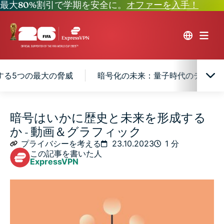
最大80%割引で学期を安全に。
オファーを入手！
する5つの最大の脅威
暗号化の未来：量子時代のデータ
暗号化とは何か、なぜ必要なのか？
暗号はいかに歴史と未来を形成する
か - 動画＆グラフィック
暗号化に対する5つの最大の脅威
プライバシーを考える
23.10.2023
1 分
この記事を書いた人
ExpressVPN
暗号化の未来：量子時代のデータ保護
よくある質問 (FAQ)：暗号化について