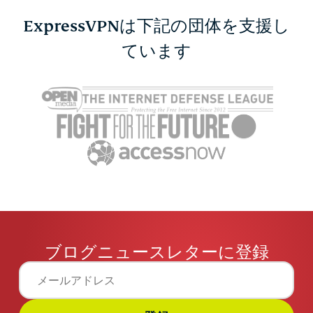
ExpressVPNは下記の団体を支援し
DHCPとDNSの違いと
ています
VPNプロ
は？それぞれの役割と仕
比較：速度
組みを解説
ィ・日常利
Akash Deep
1 分
はどれ？
Katarina G
ブログニュースレターに登録