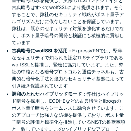
量子暗号のみを提供し、実際のTLSハンドシェイクと
古典暗号はすべてwolfSSLにより提供されます。そう
することで、弊社のセキュリティ戦略がポスト量子ア
ルゴリズムだけに依存しないことを保証しています。
弊社は、既存のセキュリティ対策を強化するだけでな
く、ポスト量子暗号の開発と検証にも積極的に貢献し
ています
古典暗号にwolfSSLを活用：
ExpressVPNでは、堅牢
なセキュリティで知られる認定TLSライブラリである
wolfSSLと提携し、緊密に協力しています。また、弊
社の中核となる暗号プロトコルと通信チャネルも、古
典的な暗号化手法と強力なセキュリティ基盤によって
引き続き保護されています
調和のとれたハイブリッドモード：
弊社はハイブリッ
ド暗号を採用し、ECDHEなどの古典暗号とliboqsの
ポスト量子暗号をシームレスに融合させています。こ
のアプローチは強力な防御を提供しており、ポスト量
子暗号の評価と標準化を推進しているNISTの推奨事項
と一致しています。このハイブリッドなアプローチ