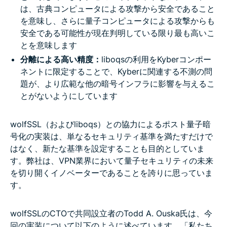
は、古典コンピュータによる攻撃から安全であること
を意味し、さらに量子コンピュータによる攻撃からも
安全である可能性が現在判明している限り最も高いこ
とを意味します
分離による高い精度：
liboqsの利用をKyberコンポー
ネントに限定することで、Kyberに関連する不測の問
題が、より広範な他の暗号インフラに影響を与えるこ
とがないようにしています
wolfSSL（およびliboqs）との協力によるポスト量子暗
号化の実装は、単なるセキュリティ基準を満たすだけで
はなく、新たな基準を設定することも目的としていま
す。弊社は、VPN業界において量子セキュリティの未来
を切り開くイノベーターであることを誇りに思っていま
す。
wolfSSLのCTOで共同設立者のTodd A. Ouska氏は、今
回の実装について以下のように述べています。「私たち