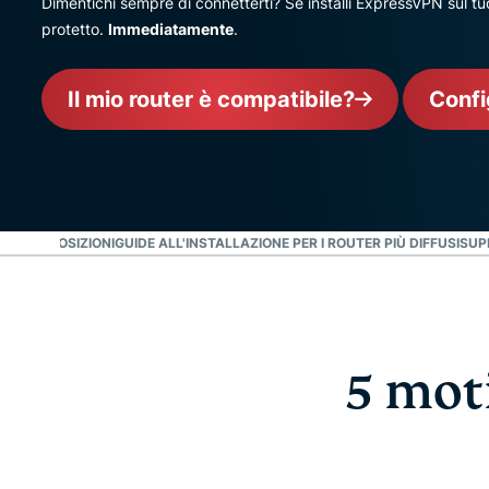
Dimentichi sempre di connetterti? Se installi ExpressVPN sul tuo 
protetto.
Immediatamente
.
Il mio router è compatibile?
Confi
INO A 5 POSIZIONI
GUIDE ALL'INSTALLAZIONE PER I ROUTER PIÙ DIFFUSI
SUP
5 mot