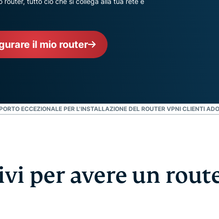
router, tutto ciò che si collega alla tua rete è
che mette al
altro.
primo posto la
privacy.
Identity
gurare il mio router
Defender
Una potente
serie di
strumenti per
la protezione
dell'identità,
PORTO ECCEZIONALE PER L'INSTALLAZIONE DEL ROUTER VPN
I CLIENTI A
il
monitoraggio
e la
rimozione dei
dati
ivi per avere un rout