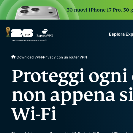
30 nuovi iPhone 17 Pro. 30 g
Esplora Ex
ExpressVPN for Teams
Download VPN
Privacy con un router VPN
VPN protection for grow
to deploy, simple to man
Proteggi ogni 
scale.
non appena si 
Wi-Fi