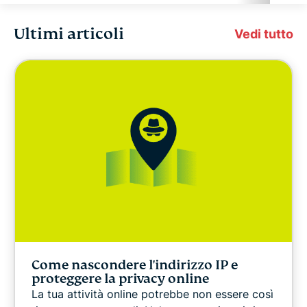
Ultimi articoli
Cybersicurezza
Vedi tutto
Libertà digitale
ExpressVPN for Teams
Le news di ExpressVPN
IN EVIDENZA
PIÙ RECENTI
Come nascondere l'indirizzo IP e
Protezione online
proteggere la privacy online
La tua attività online potrebbe non essere così
Privacy