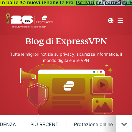
In palio 30 nuovi iPhone 17 Pro!
Iscriviti per partecipare
Blog di ExpressVPN
Tutte le migliori notizie su privacy, sicurezza informatica, il
mondo digitale e le VPN
IDENZA
PIÙ RECENTI
Protezione online
Pr