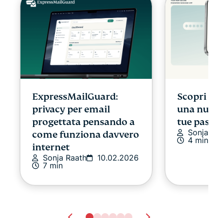
ExpressMailGuard:
Scopri E
privacy per email
una nuov
progettata pensando a
tue pass
Sonja R
come funziona davvero
4 min
internet
Sonja Raath
10.02.2026
7 min