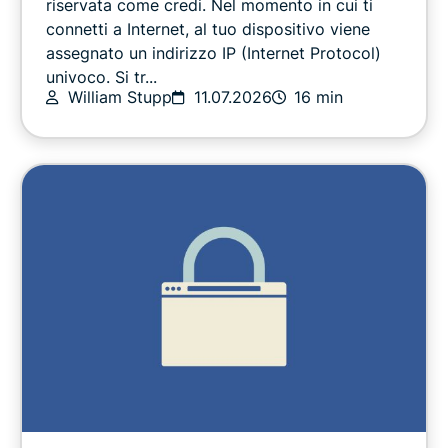
riservata come credi. Nel momento in cui ti
connetti a Internet, al tuo dispositivo viene
assegnato un indirizzo IP (Internet Protocol)
Privacy news
univoco. Si tr...
William Stupp
11.07.2026
16 min
Sport
Streaming
Consigli utili
Video
Guide VPN