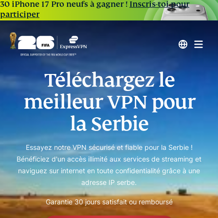
30 iPhone 17 Pro neufs à gagner !
Inscris-toi pour
participer
Téléchargez le
meilleur VPN pour
la Serbie
Essayez notre VPN sécurisé et fiable pour la Serbie !
Bénéficiez d'un accès illimité aux services de streaming et
naviguez sur internet en toute confidentialité grâce à une
adresse IP serbe.
Garantie 30 jours satisfait ou remboursé