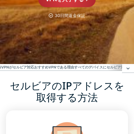
30日間返金保証
選ばれる信頼のVPN
セルビア対応VPN
ESSVPNがセルビア対応おすすめVPNである理由
すべてのデバイスにセルビア対応VP
セルビアのIPアドレスを
セルビアのIPアドレスを取得する方法
取得する方法
セルビアのVPNサーバーを使用する理由
無料のVPNを使用して、セルビアのIPアドレスを取得
できますか？