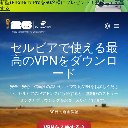
新型iPhone 17 Proを30名様にプレゼント！
登録して応募
する
セルビアで使える最
高のVPNをダウンロ
ード
安全、安心、信頼性の高いセルビア対応VPNをお試しくださ
い。セルビアのIPアドレスに接続すると、無制限のストリー
ミングとブラウジングをお楽しみいただけます。
30日間返金保証
VPNを入手する