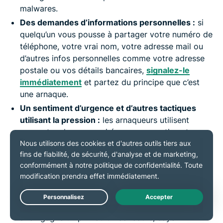
malwares.
Des demandes d’informations personnelles :
si
quelqu’un vous pousse à partager votre numéro de
téléphone, votre vrai nom, votre adresse mail ou
d’autres infos personnelles comme votre adresse
postale ou vos détails bancaires,
signalez-le
immédiatement
et partez du principe que c’est
une arnaque.
Un sentiment d’urgence et d’autres tactiques
utilisant la pression :
les arnaqueurs utilisent
souvent un langage qui évoque un sentiment
d’urgence pour vous encourager à cliquer sur un
lien ou suivre les instructions. Si quelqu’un utilise
ces tactiques sur Telegram, bloquez-le et signalez-
le immédiatement.
De fausses distributions de récompenses :
si
quelqu’un vous contacte pour vous dire que vous
Live Chat
avez gagné un prix ou un concours, soyez