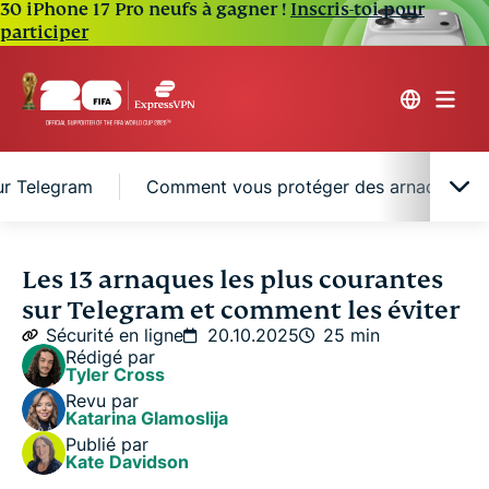
30 iPhone 17 Pro neufs à gagner !
Inscris-toi pour
participer
sur Telegram
Comment vous protéger des arnaque Te
C’est quoi, une arnaque Telegram ?
Les 13 arnaques les plus courantes
sur Telegram et comment les éviter
Comment fonctionnent les arnaques Telegram ?
Sécurité en ligne
20.10.2025
25 min
Rédigé par
Tyler Cross
Les arnaques les plus courantes à éviter sur
Revu par
Telegram
Katarina Glamoslija
Publié par
Kate Davidson
Comment vous protéger des arnaque Telegram