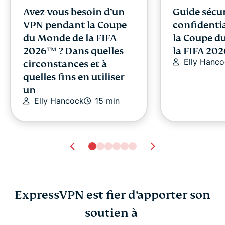
Avez-vous besoin d’un
Guide sécur
VPN pendant la Coupe
confidentia
du Monde de la FIFA
la Coupe d
2026™️ ? Dans quelles
la FIFA 20
Elly Hanc
circonstances et à
quelles fins en utiliser
un
Elly Hancock
15 min
ExpressVPN est fier d’apporter son
Qu’est-ce qu’un proxy
soutien à
VPN pour le
YouTube et est-il sans
guide simpl