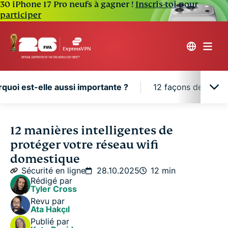
30 iPhone 17 Pro neufs à gagner !
Inscris-toi pour
participer
rquoi est-elle aussi importante ?
12 façons de sécuri
Qu’est-ce que la sécurité wifi et pourquoi est-
12 manières intelligentes de
elle aussi importante ?
protéger votre réseau wifi
domestique
12 façons de sécuriser votre réseau wifi
Sécurité en ligne
28.10.2025
12 min
Rédigé par
Tyler Cross
FAQ
Revu par
Ata Hakçıl
Publié par