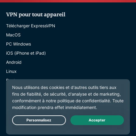
VPN pour tout appareil
Télécharger ExpressVPN
MacOS
PC Windows
iOS (iPhone et iPad)
Android
Linux
Routeurs
Apple TV
Fire Stick
Android TV
Extension Chrome
Live Chat
Localisations des serveurs VPN