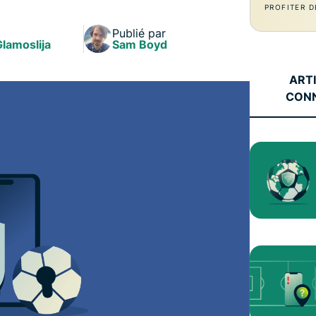
l’informatique
PROFITER D
mots de passe,
confidentielle
authentification
Publié par
pour exploiter
Glamoslija
à plusieurs
Sam Boyd
la puissance
facteurs, et
de calcul au
bien plus.
ART
service du
CON
respect de la
vie privée.
Identity
Defender
Suite
performante
d’outils de
protection de
l’identité, de
surveillance
et de
suppression
des données.