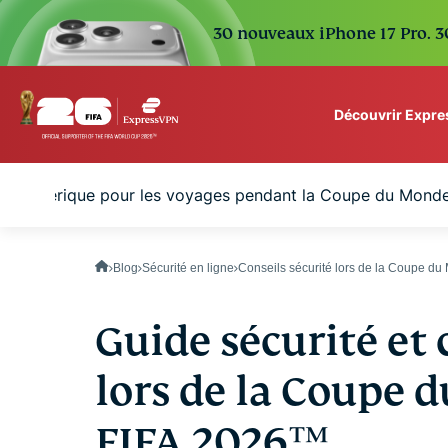
30 nouveaux iPhone 17 Pro. 30
Découvrir Expr
ExpressVPN for Teams
ité numérique pour les voyages pendant la Coupe du Monde
VPN protection for grow
to deploy, simple to man
scale.
Blog
Sécurité en ligne
Conseils sécurité lors de la Coupe du
Guide sécurité et 
lors de la Coupe 
FIFA 2026™️