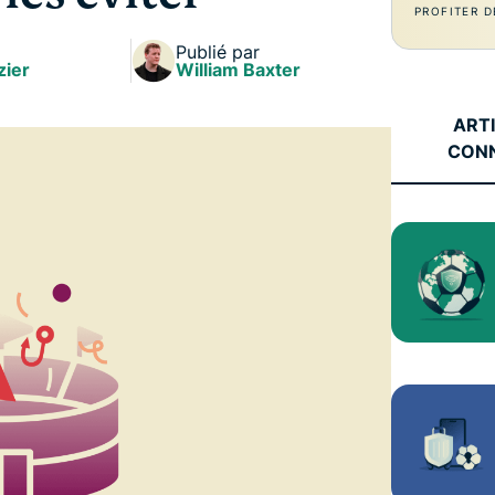
l’informatique
PROFITER D
mots de passe,
confidentielle
authentification
Publié par
pour exploiter
zier
à plusieurs
William Baxter
la puissance
facteurs, et
de calcul au
bien plus.
ART
service du
CON
respect de la
vie privée.
Identity
Defender
Suite
performante
d’outils de
protection de
l’identité, de
surveillance
et de
suppression
des données.