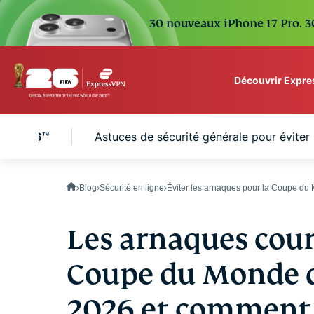
30 nouveaux iPhone 17 Pro. 30
Découvrir Expr
ExpressVPN for Teams
FA 2026™️
Astuces de sécurité générale pour éviter
VPN protection for grow
to deploy, simple to man
scale.
Blog
Sécurité en ligne
Éviter les arnaques pour la Coupe du
Les arnaques cour
Coupe du Monde d
2026 et comment l