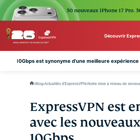
30 nouveaux iPhone 17 Pro. 30
Découvrir Expr
ExpressVPN for Teams
urquoi 10Gbps est synonyme d'une meilleure expérience
VPN protection for grow
to deploy, simple to man
scale.
Blog
Actualités d'ExpressVPN
Notre mise à niveau de serveu
ExpressVPN est en
avec les nouveaux
10Gbps