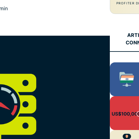
l’informatique
PROFITER D
mots de passe,
min
confidentielle
authentification
pour exploiter
à plusieurs
la puissance
facteurs, et
de calcul au
bien plus.
ART
service du
CON
respect de la
vie privée.
Identity
Defender
Suite
performante
d’outils de
protection de
l’identité, de
surveillance
et de
suppression
des données.