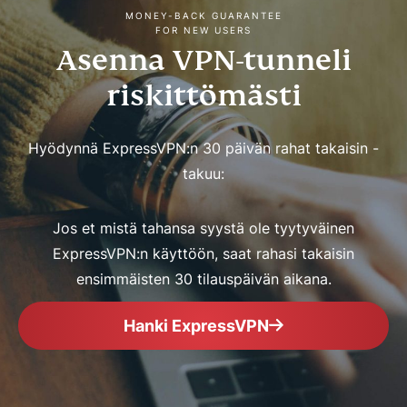
MONEY-BACK GUARANTEE
FOR NEW USERS
Asenna VPN-tunneli
riskittömästi
Hyödynnä ExpressVPN:n 30 päivän rahat takaisin -
takuu:
Jos et mistä tahansa syystä ole tyytyväinen
ExpressVPN:n käyttöön, saat rahasi takaisin
ensimmäisten 30 tilauspäivän aikana.
Hanki ExpressVPN