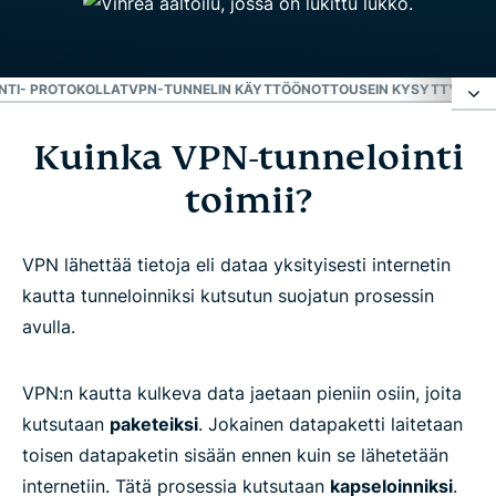
NTI- PROTOKOLLAT
VPN-TUNNELIN KÄYTTÖÖNOTTO
USEIN KYSYTTYÄ: VP
Kuinka VPN-tunnelointi
Kuinka VPN-tunnelointi toimii?
toimii?
VPN-tunneli suojaa sijaintisi
VPN lähettää tietoja eli dataa yksityisesti internetin
VPN-tunnelointi- protokollat
kautta tunneloinniksi kutsutun suojatun prosessin
avulla.
VPN-tunnelin käyttöönotto
VPN:n kautta kulkeva data jaetaan pieniin osiin, joita
Usein kysyttyä: VPN ja tunnelointi
kutsutaan
paketeiksi
. Jokainen datapaketti laitetaan
toisen datapaketin sisään ennen kuin se lähetetään
internetiin. Tätä prosessia kutsutaan
kapseloinniksi
.
Lue lisää VPN:istä