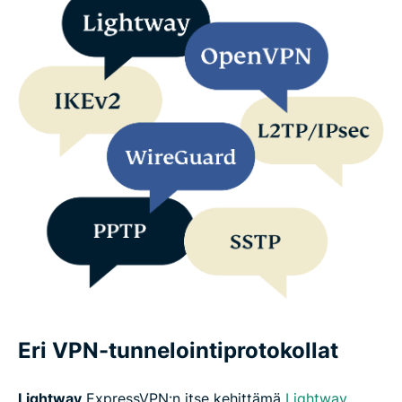
Eri VPN-tunnelointiprotokollat
Lightway
ExpressVPN:n itse kehittämä
Lightway