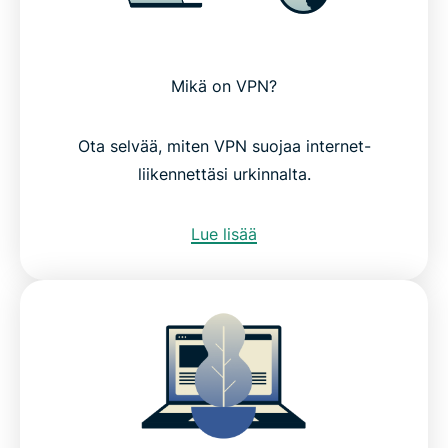
Mikä on VPN?
Ota selvää, miten VPN suojaa internet-
liikennettäsi urkinnalta.
Lue lisää