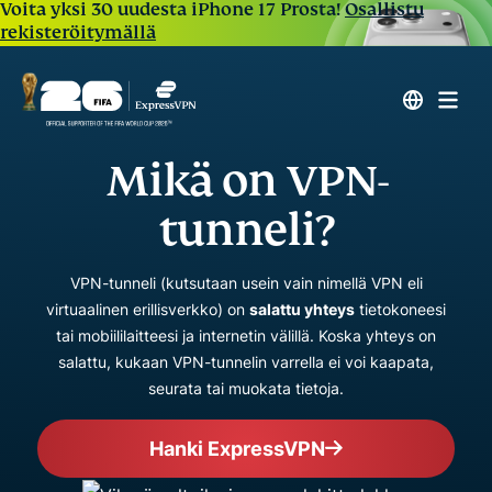
Voita yksi 30 uudesta iPhone 17 Prosta!
Osallistu
rekisteröitymällä
Mikä on VPN-
tunneli?
VPN-tunneli (kutsutaan usein vain nimellä VPN eli
virtuaalinen erillisverkko) on
salattu yhteys
tietokoneesi
tai mobiililaitteesi ja internetin välillä. Koska yhteys on
salattu, kukaan VPN-tunnelin varrella ei voi kaapata,
seurata tai muokata tietoja.
Hanki ExpressVPN