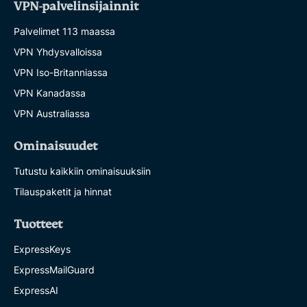
VPN-palvelinsijainnit
Palvelimet 113 maassa
VPN Yhdysvalloissa
VPN Iso-Britanniassa
VPN Kanadassa
VPN Australiassa
Ominaisuudet
Tutustu kaikkiin ominaisuuksiin
Tilauspaketit ja hinnat
Tuotteet
ExpressKeys
ExpressMailGuard
ExpressAI