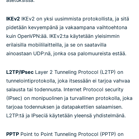
IKEv2
IKEv2 on yksi uusimmista protokollista, ja sitä
pidetään kevyempänä ja vakaampana vaihtoehtona
kuin OpenVPN:ää. IKEv2:ta käytetään yleisimmin
erilaisilla mobiililaitteilla, ja se on saatavilla
ainoastaan UDP:nä, jonka osa palomuureista estää.
L2TP/IPsec
Layer 2 Tunneling Protocol (L2TP) on
tunnelointiprotokolla, joka itsessään ei tarjoa vahvaa
salausta tai todennusta. Internet Protocol security
(IPsec) on monipuolinen ja turvallinen protokolla, joka
tarjoaa todennuksen ja datapakettien salaamisen.
L2TP:tä ja IPseciä käytetään yleensä yhdistelmänä.
PPTP
Point to Point Tunneling Protocol (PPTP) on