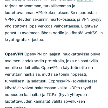
tarjoaa nopeamman, turvallisemman ja
luotettavamman VPN-kokemuksen. Se muodostaa
VPN-yhteyden sekunnin murto-osassa, ja VPN pysyy
yhdistettynä jopa verkkoa vaihdettaessa. Lightway
perustuu avoimeen lähdekoodiin ja käyttää wolfSSL:n
kryptografiakirjastoa.
OpenVPN
OpenVPN on laajasti muokattavissa oleva
avoimen lähdekoodin protokolla, joka on saatavilla
monille eri laitteille. OpenVPN:n käyttöönotto on
verrattain hankalaa, mutta se toimii nopeasti,
turvallisesti ja salatusti. ExpressVPN-sovelluksessa
käyttäjät voivat halutessaan valita UDP:n (hyvä
nopeuden kannalta) ja TCP:n (hyvä yhteyden
luotettavuuden kannalta) väliltä sovelluksen
asetuksissa.