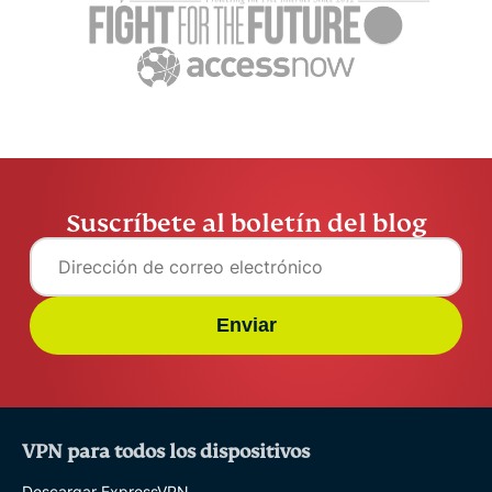
datos al usarlo
ellas
ExpressVPN
11 min
ExpressV
Suscríbete al boletín del blog
Enviar
VPN para todos los dispositivos
Descargar ExpressVPN