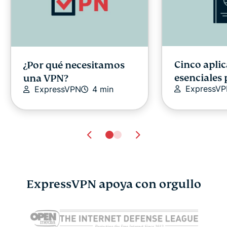
Cinco apli
¿Por qué necesitamos
esenciales 
una VPN?
ExpressV
ExpressVPN
4 min
ExpressVPN apoya con orgullo
¿DeepSeek es seguro? Lo
¿Qué es un
que les ocurre a tus
lo que hay 