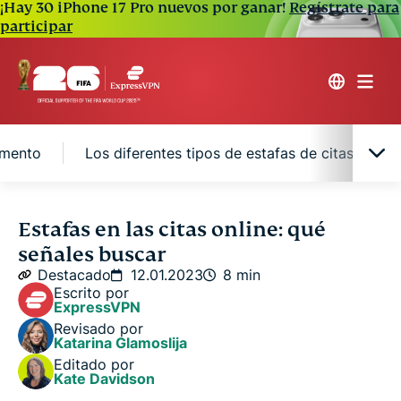
¡Hay 30 iPhone 17 Pro nuevos por ganar!
Regístrate para
participar
umento
Los diferentes tipos de estafas de citas online
¿Qué son las estafas en las citas online?
Estafas en las citas online: qué
señales buscar
Cómo evitar las estafas en las citas online
Destacado
12.01.2023
8 min
Escrito por
ExpressVPN
Las estafas románticas online van en aumento
Revisado por
Katarina Glamoslija
Editado por
Los diferentes tipos de estafas de citas online a
Kate Davidson
tener en cuenta