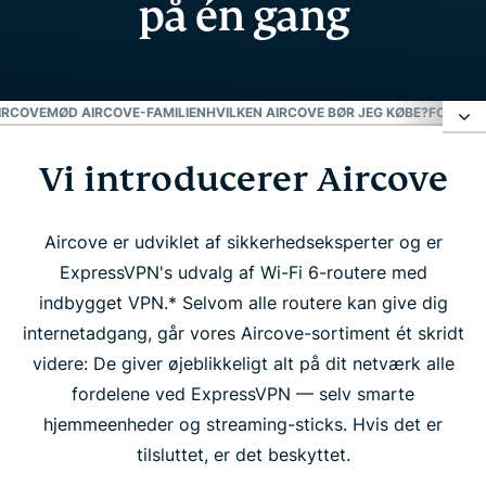
på én gang
IRCOVE
MØD AIRCOVE-FAMILIEN
HVILKEN AIRCOVE BØR JEG KØBE?
FOLK ER
Vi introducerer Aircove
Vi introducerer Aircove
Oplev forskellen med Aircove
Aircove er udviklet af sikkerhedseksperter og er
ExpressVPN's udvalg af Wi-Fi 6-routere med
indbygget VPN.* Selvom alle routere kan give dig
Mød Aircove-familien
internetadgang, går vores Aircove-sortiment ét skridt
videre: De giver øjeblikkeligt alt på dit netværk alle
Hvilken Aircove bør jeg købe?
fordelene ved ExpressVPN — selv smarte
hjemmeenheder og streaming-sticks. Hvis det er
Folk er vilde med Aircove
tilsluttet, er det beskyttet.