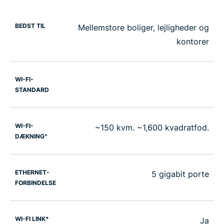
BEDST TIL
Mellemstore boliger, lejligheder og
kontorer
WI-FI-
STANDARD
WI-FI-
~150 kvm. ~1,600 kvadratfod.
DÆKNING^
ETHERNET-
5 gigabit porte
FORBINDELSE
WI-FI LINK*
Ja