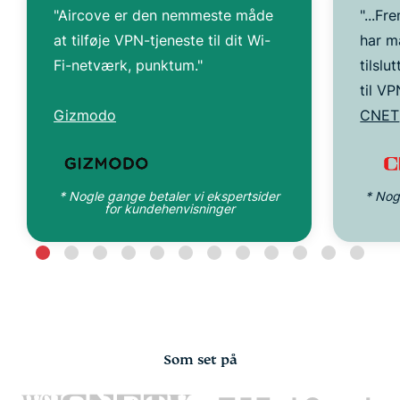
"Aircove er den nemmeste måde
"...F
at tilføje VPN-tjeneste til dit Wi-
har m
Fi-netværk, punktum."
tilslu
til V
Gizmodo
CNET
* Nogle gange betaler vi ekspertsider
* Nog
for kundehenvisninger
Som set på