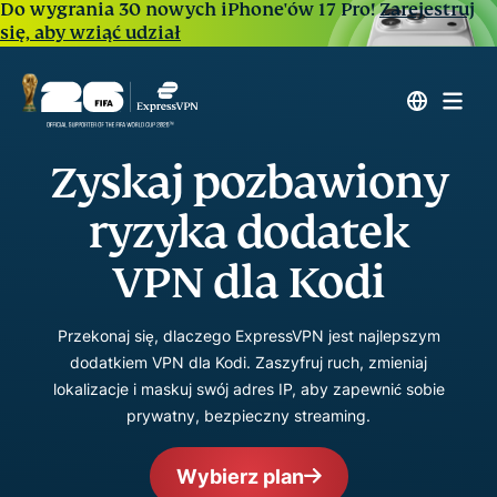
Do wygrania 30 nowych iPhone'ów 17 Pro!
Zarejestruj
się, aby wziąć udział
Zyskaj pozbawiony
ryzyka dodatek
VPN dla Kodi
Przekonaj się, dlaczego ExpressVPN jest najlepszym
dodatkiem VPN dla Kodi. Zaszyfruj ruch, zmieniaj
lokalizacje i maskuj swój adres IP, aby zapewnić sobie
prywatny, bezpieczny streaming.
Wybierz plan