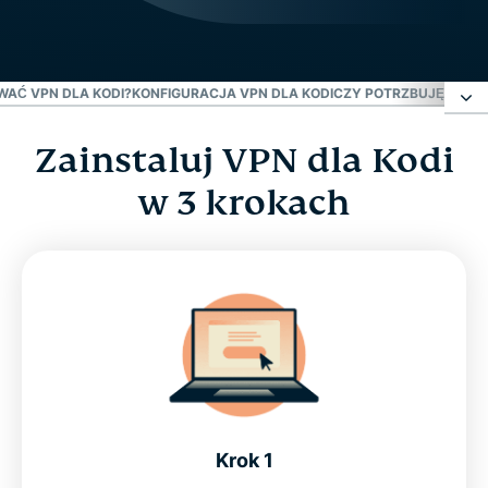
WAĆ VPN DLA KODI?
KONFIGURACJA VPN DLA KODI
CZY POTRZBUJĘ VPN D
Zainstaluj VPN dla Kodi
Zainstaluj VPN dla Kodi w 3 krokach
w 3 krokach
Co to jest Kodi?
Po co używać VPN dla Kodi?
Konfiguracja VPN dla Kodi
Czy potrzbuję VPN dla Kodi?
Krok 1
FAQ: VPN dla Kodi