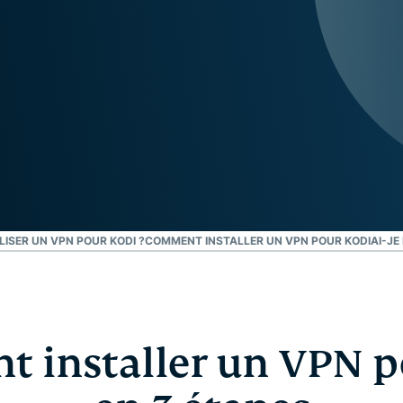
l’informatique
mots de passe,
confidentielle
authentification
pour exploiter
à plusieurs
la puissance
facteurs, et
de calcul au
bien plus.
service du
respect de la
vie privée.
Identity
Defender
Suite
performante
LISER UN VPN POUR KODI ?
COMMENT INSTALLER UN VPN POUR KODI
AI-JE
d’outils de
protection de
l’identité, de
surveillance
et de
 installer un VPN p
suppression
des données.