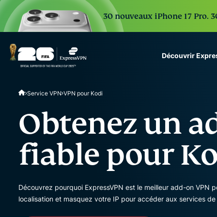
30 nouveaux iPhone 17 Pro. 30
Découvrir Expr
ExpressVPN for Teams
Service VPN
VPN pour Kodi
VPN protection for grow
to deploy, simple to man
Obtenez un a
scale.
fiable pour K
Découvrez pourquoi ExpressVPN est le meilleur add-on VPN pour 
localisation et masquez votre IP pour accéder aux services de 