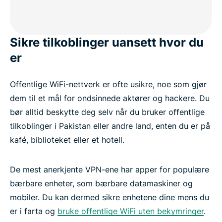
Watch: How to set up ExpressVPN for a Pakistan
IP address
Sikre tilkoblinger uansett hvor du
Free VPNs vs. ExpressVPN in Pakistan
er
Why ExpressVPN is the best VPN for Pakistan
Offentlige WiFi-nettverk er ofte usikre, noe som gjør
dem til et mål for ondsinnede aktører og hackere. Du
Popular VPN server locations for Pakistan users
bør alltid beskytte deg selv når du bruker offentlige
tilkoblinger i Pakistan eller andre land, enten du er på
Is using a VPN legal in Pakistan?
kafé, biblioteket eller et hotell.
Tips to maintain a more reliable VPN connection
De mest anerkjente VPN-ene har apper for populære
bærbare enheter, som bærbare datamaskiner og
Why millions choose ExpressVPN for Pakistan
mobiler. Du kan dermed sikre enhetene dine mens du
er i farta og
bruke offentlige WiFi uten bekymringer
.