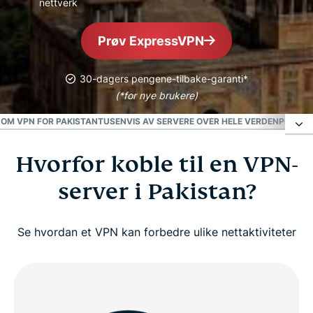
nettverk
Prøv ExpressVPN
30-dagers pengene-tilbake-garanti*
(*for nye brukere)
 OM VPN FOR PAKISTAN
TUSENVIS AV SERVERE OVER HELE VERDEN
PRØV D
Hvorfor koble til en VPN-
Hvorfor koble til en VPN-server i Pakistan?
server i Pakistan?
Slik får du et pakistansk VPN i tre enkle steg
Se hvordan et VPN kan forbedre ulike nettaktiviteter
Se: Slik setter du opp ExpressVPN for å få en
pakistansk IP-adresse
Få en pakistansk IP-adresse for å sikre