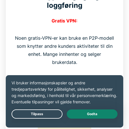
loggføring
Gratis VPN:
Noen gratis-VPN-er kan bruke en P2P-modell
som knytter andre kunders aktiviteter til din
enhet. Mange innhenter og selger
brukerdata.
ExpressVPN:
Tilkoblingene dine er sikret
med full VPN-kryptering. Strenge
retningslinjer mot loggføring sikrer at
dataene dine ikke blir registrert eller delt.
Live Chat