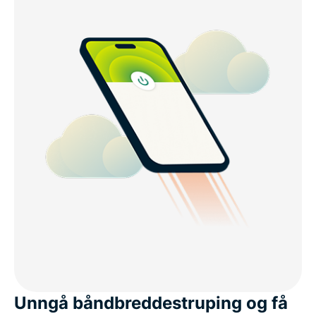
Unngå båndbreddestruping og få