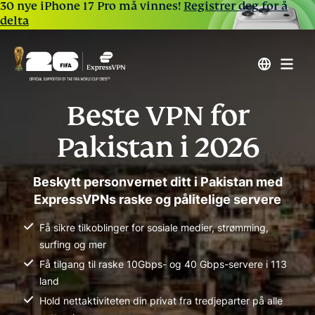
30 nye iPhone 17 Pro må vinnes!
Registrer deg for å
delta
Beste VPN for
Pakistan i 2026
Beskytt personvernet ditt i Pakistan med
ExpressVPNs raske og pålitelige servere
Få sikre tilkoblinger for sosiale medier, strømming,
surfing og mer
Få tilgang til raske 10Gbps- og 40 Gbps-servere i 113
land
Hold nettaktiviteten din privat fra tredjeparter på alle